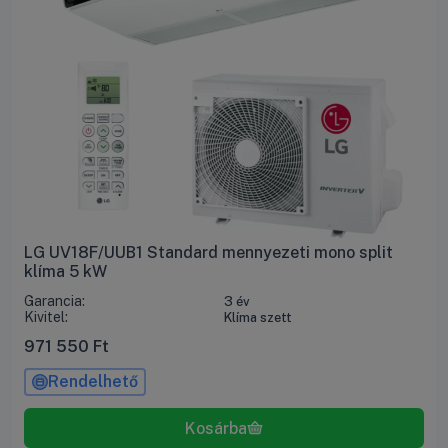
LG UV18F/UUB1 Standard mennyezeti mono split
klíma 5 kW
Garancia:
3 év
Kivitel:
Klíma szett
971 550
Ft
Rendelhető