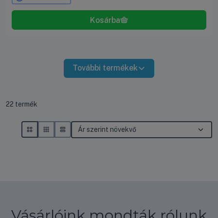
További termékek
Összes termék a kategóriában
22
termék
Vásárlóink mondták rólunk