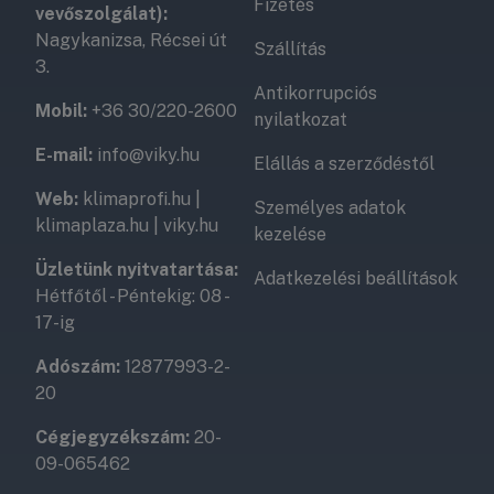
Fizetés
vevőszolgálat):
Nagykanizsa, Récsei út
Szállítás
3.
Antikorrupciós
Mobil:
+36 30/220-2600
nyilatkozat
E-mail:
info@viky.hu
Elállás a szerződéstől
Web:
klimaprofi.hu
|
Személyes adatok
klimaplaza.hu
|
viky.hu
kezelése
Üzletünk nyitvatartása:
Adatkezelési beállítások
Hétfőtől - Péntekig: 08 -
17-ig
Adószám:
12877993-2-
20
Cégjegyzékszám:
20-
09-065462