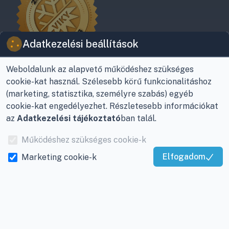
Adatkezelési beállítások
Weboldalunk az alapvető működéshez szükséges
cookie-kat használ. Szélesebb körű funkcionalitáshoz
(marketing, statisztika, személyre szabás) egyéb
cookie-kat engedélyezhet. Részletesebb információkat
az
Adatkezelési tájékoztató
ban talál.
© Viky Kereskedelmi Kft | KlímaProfi 2026
Működéshez szükséges cookie-k
8800 Nagykanizsa, Buda Ernő utca 21.
Elfogadom
Marketing cookie-k
+36-30/220-2600
Kiváló Szolgáltatás
info@viky.hu
Igazolta:
Trustindex
Visszahívást kérek
KlímaPláza B2B oldalunk
Kattintson a lenti gombokra és kövessen minket
Ön is közösségi oldalainkon, mint például a