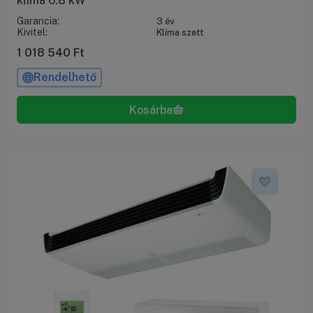
klíma 6.8 kW
Garancia:
3 év
Kivitel:
Klíma szett
1 018 540
Ft
Rendelhető