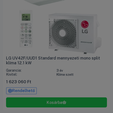
LG UV42F/UUD1 Standard mennyezeti mono split
klíma 12.1 kW
Garancia:
3 év
Kivitel:
Klíma szett
1 623 060
Ft
Rendelhető