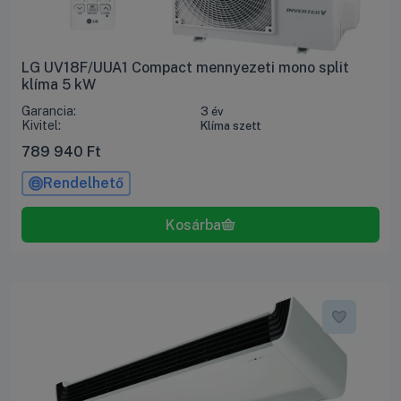
LG UV18F/UUA1 Compact mennyezeti mono split
klíma 5 kW
Garancia:
3 év
Kivitel:
Klíma szett
789 940
Ft
Rendelhető