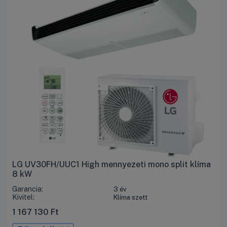
LG UV30FH/UUC1 High mennyezeti mono split klíma
8 kW
Garancia:
3 év
Kivitel:
Klíma szett
1 167 130
Ft