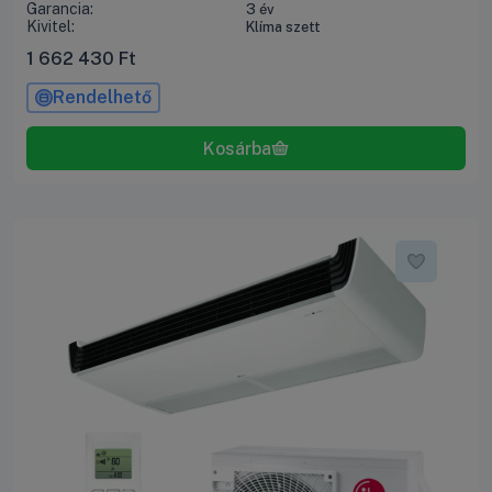
Garancia:
3 év
Kivitel:
Klíma szett
1 662 430
Ft
Rendelhető