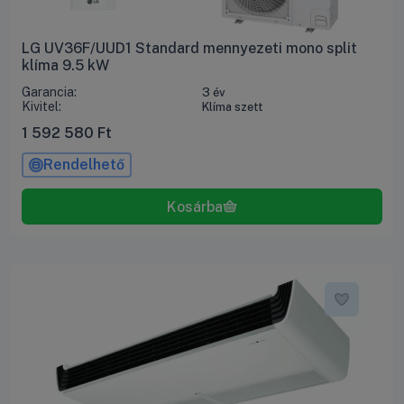
LG UV36F/UUD1 Standard mennyezeti mono split
klíma 9.5 kW
Garancia:
3 év
Kivitel:
Klíma szett
1 592 580
Ft
Rendelhető