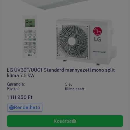
LG UV30F/UUC1 Standard mennyezeti mono split
klíma 7.5 kW
Garancia:
3 év
Kivitel:
Klíma szett
1 111 250
Ft
Rendelhető