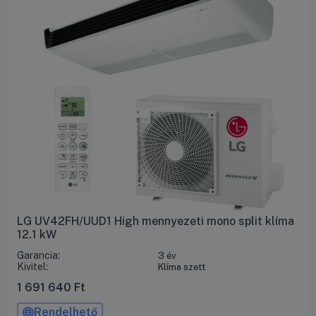
LG UV42FH/UUD1 High mennyezeti mono split klíma
12.1 kW
Garancia:
3 év
Kivitel:
Klíma szett
1 691 640
Ft
Rendelhető