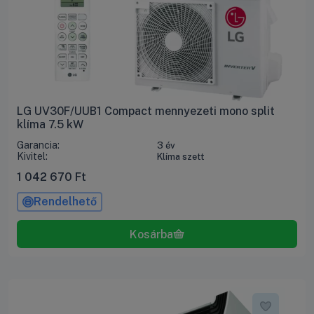
LG UV30F/UUB1 Compact mennyezeti mono split
klíma 7.5 kW
Garancia:
3 év
Kivitel:
Klíma szett
1 042 670
Ft
Rendelhető