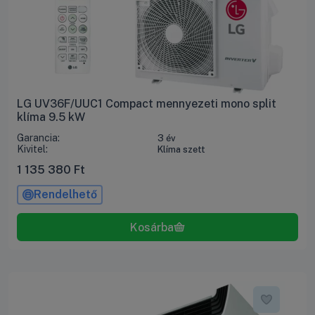
LG UV36F/UUC1 Compact mennyezeti mono split
klíma 9.5 kW
Garancia:
3 év
Kivitel:
Klíma szett
1 135 380
Ft
Rendelhető