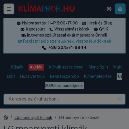
A k
Nyitvatartás: H–P 8:00–17:00
Hírek és Blog
Kapcsolat
Visszahívást kérek
GYIK
Ingyenes szállítással akár másnapra Önnél!
Regisztráció szerelőknek, viszonteladóknak
+36 30/571-9944
Klímák
Akciók
Klímák szereléssel
Mono Split
Multi
split
Hőszivattyúk
Legnépszerűbb
Klíma telepítés
ÚJ
2026-os modelljeink
LG mono split klímák
LG mennyezeti klímák
LG mennyezeti klímák