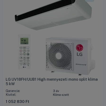
LG UV18FH/UUB1 High mennyezeti mono split klíma
5 kW
Garancia:
3 év
Kivitel:
Klíma szett
1 052 830
Ft