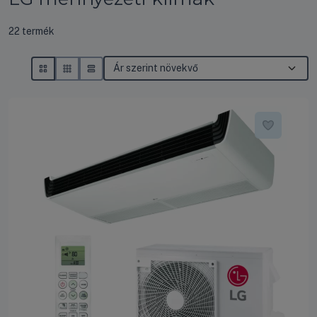
Összes termék a kategóriában
22
termék