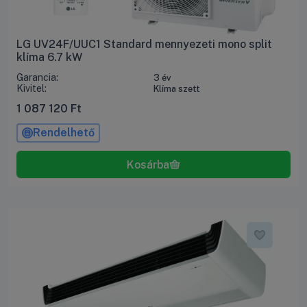
LG UV24F/UUC1 Standard mennyezeti mono split
klíma 6.7 kW
Garancia:
3 év
Kivitel:
Klíma szett
1 087 120
Ft
Rendelhető