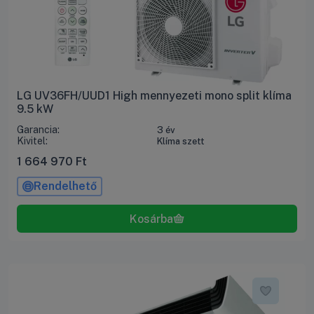
LG UV36FH/UUD1 High mennyezeti mono split klíma
9.5 kW
Garancia:
3 év
Kivitel:
Klíma szett
1 664 970
Ft
Rendelhető