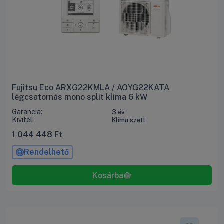
Fujitsu Eco ARXG22KMLA / AOYG22KATA
légcsatornás mono split klíma 6 kW
Garancia:
3 év
Kivitel:
Klíma szett
1 044 448
Ft
Rendelhető