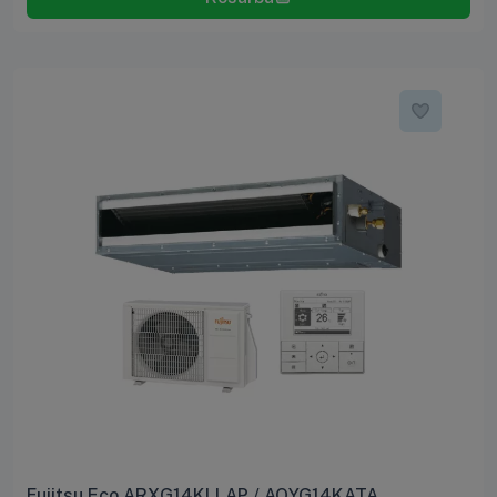
Fujitsu Eco ARXG14KLLAP / AOYG14KATA