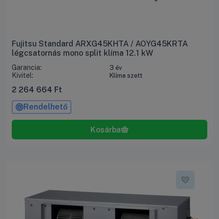
Fujitsu Standard ARXG45KHTA / AOYG45KRTA
légcsatornás mono split klíma 12.1 kW
Garancia:
3 év
Kivitel:
Klíma szett
2 264 664
Ft
Rendelhető