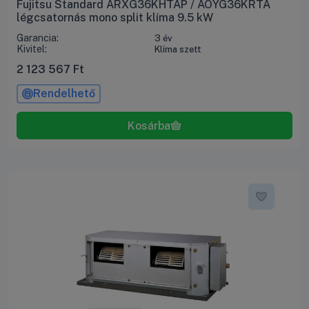
Fujitsu Standard ARXG36KHTAP / AOYG36KRTA
légcsatornás mono split klíma 9.5 kW
Garancia:
3 év
Kivitel:
Klíma szett
2 123 567
Ft
Rendelhető