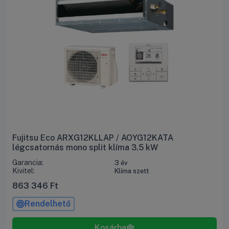
Fujitsu Eco ARXG12KLLAP / AOYG12KATA
légcsatornás mono split klíma 3.5 kW
Garancia:
3 év
Kivitel:
Klíma szett
863 346
Ft
Rendelhető