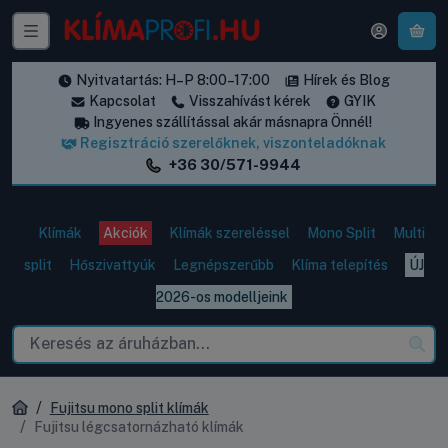
A k
Nyitvatartás: H–P 8:00–17:00
Hírek és Blog
Kapcsolat
Visszahívást kérek
GYIK
Ingyenes szállítással akár másnapra Önnél!
Regisztráció szerelőknek, viszonteladóknak
+36 30/571-9944
Klímák
Akciók
Klímák szereléssel
Mono Split
Multi
split
Hőszivattyúk
Legnépszerűbb
Klíma telepítés
ÚJ
2026-os modelljeink
Fujitsu mono split klímák
Fujitsu légcsatornázható klímák