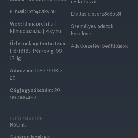
nyilatkozat
E-mail:
info@viky.hu
Elállás a szerződéstől
Web:
klimaprofi.hu
|
Személyes adatok
klimaplaza.hu
|
viky.hu
kezelése
Üzletünk nyitvatartása:
Adatkezelési beállítások
Hétfőtől - Péntekig: 08 -
17-ig
Adószám:
12877993-2-
20
Cégjegyzékszám:
20-
09-065462
INFORMÁCIÓK
Rólunk
Gyakran ismételt