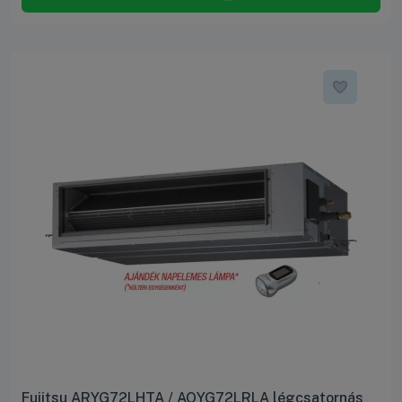
Fujitsu ARYG72LHTA / AOYG72LRLA légcsatornás