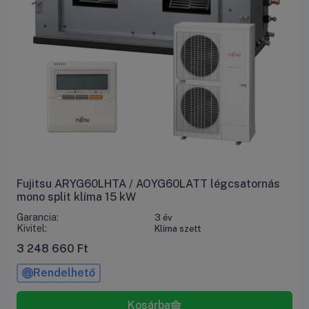
Fujitsu ARYG60LHTA / AOYG60LATT légcsatornás
mono split klíma 15 kW
Garancia:
3 év
Kivitel:
Klíma szett
3 248 660
Ft
Rendelhető