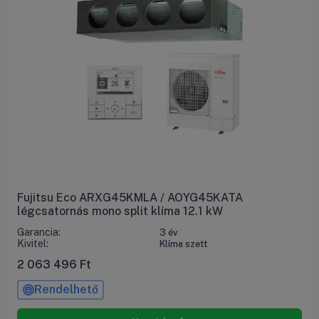
Fujitsu Eco ARXG45KMLA / AOYG45KATA
légcsatornás mono split klíma 12.1 kW
Garancia:
3 év
Kivitel:
Klíma szett
2 063 496
Ft
Rendelhető