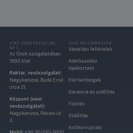
VIKY KERESKEDELMI
JOGI INFORMÁCIÓK
KFT.
Vásárlási feltételek
Az Önök szolgálatában
1993 óta!
Adatkezelési
tájékoztató
Raktár, vevőszolgálat:
Nagykanizsa, Buda Ernő
Elérhetőségek
utca 21.
Garancia és szállítás
Központ (nem
Fizetés
vevőszolgálat):
Nagykanizsa, Récsei út
Szállítás
3.
Antikorrupciós
Mobil:
+36 30/220-2600