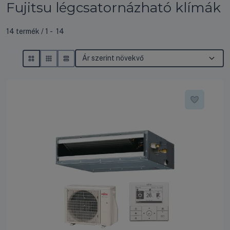
Fujitsu légcsatornázható klímák
Összes termék a kategóriában
14
termék
1
14