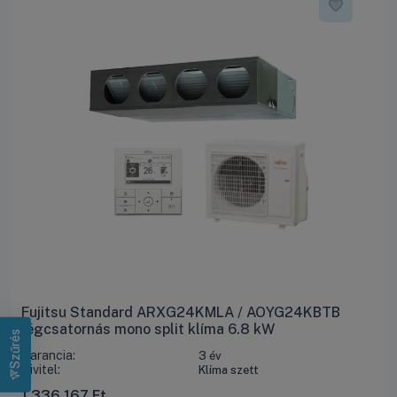
Fujitsu Standard ARXG24KMLA / AOYG24KBTB
légcsatornás mono split klíma 6.8 kW
Szűrés
Garancia:
3 év
Kivitel:
Klíma szett
1 336 167
Ft