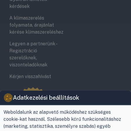
kérdések
A klímaszerelés
folyamata, árajánlat
kérése klímaszereléshez
Legyen a partnerünk -
Regisztráció
szerelőknek,
viszonteladóknak
Kérjen visszahívást
Adatkezelési beállítások
Weboldalunk az alapvető működéshez szükséges
cookie-kat használ. Szélesebb körű funkcionalitáshoz
(marketing, statisztika, személyre szabás) egyéb