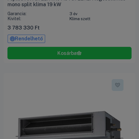
mono split klíma 19 kW
Garancia:
3 év
Kivitel:
Klíma szett
3 783 330
Ft
Rendelhető