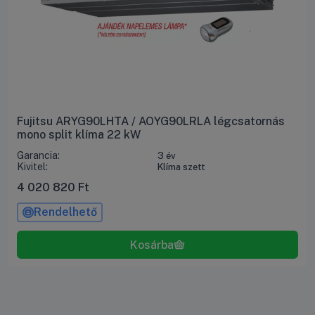
Fujitsu ARYG90LHTA / AOYG90LRLA légcsatornás
mono split klíma 22 kW
Garancia:
3 év
Kivitel:
Klíma szett
4 020 820
Ft
Rendelhető