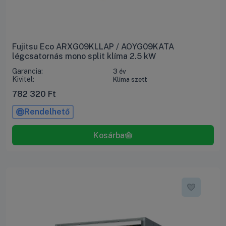
Fujitsu Eco ARXG09KLLAP / AOYG09KATA
légcsatornás mono split klíma 2.5 kW
Garancia:
3 év
Kivitel:
Klíma szett
782 320
Ft
Rendelhető