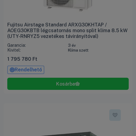
Fujitsu Airstage Standard ARXG30KHTAP /
AOEG30KBTB légcsatornás mono split klíma 8.5 kW
(UTY-RNRYZ5 vezetékes távirányítóval)
Garancia:
3 év
Kivitel:
Klíma szett
1 795 780
Ft
Rendelhető