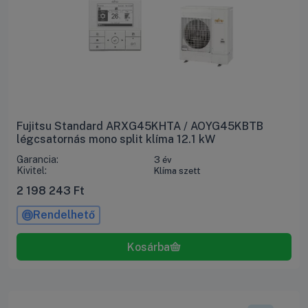
Fujitsu Standard ARXG45KHTA / AOYG45KBTB
légcsatornás mono split klíma 12.1 kW
Garancia:
3 év
Kivitel:
Klíma szett
2 198 243
Ft
Rendelhető