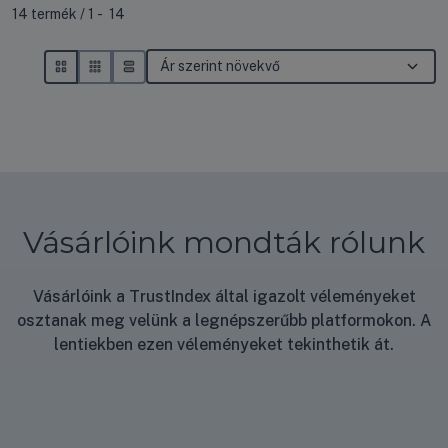
Összes termék a kategóriában
14
termék
1
14
Vásárlóink mondták rólunk
Vásárlóink a TrustIndex által igazolt véleményeket
osztanak meg velünk a legnépszerűbb platformokon. A
lentiekben ezen véleményeket tekinthetik át.