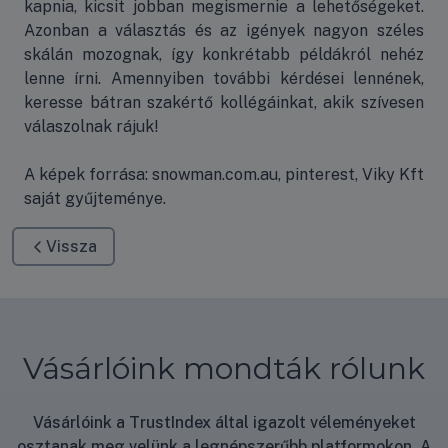
kapnia, kicsit jobban megismernie a lehetőségeket.
Azonban a választás és az igények nagyon széles
skálán mozognak, így konkrétabb példákról nehéz
lenne írni. Amennyiben további kérdései lennének,
keresse bátran szakértő kollégáinkat, akik szívesen
válaszolnak rájuk!
A képek forrása: snowman.com.au, pinterest, Viky Kft
saját gyűjteménye.
Vissza
Vásárlóink mondták rólunk
Vásárlóink a TrustIndex által igazolt véleményeket
osztanak meg velünk a legnépszerűbb platformokon. A