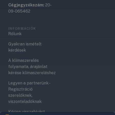
Cégjegyzékszám:
20-
09-065462
INFORMÁCIÓK
Rólunk
Gyakran ismételt
kérdések
A klímaszerelés
folyamata, árajánlat
kérése klímaszereléshez
Legyen a partnerünk -
Regisztráció
szerelőknek,
viszonteladóknak
Kérjen visszahívást