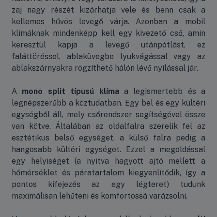
zaj nagy részét kizárhatja vele és benn csak a
kellemes hűvös levegő várja. Azonban a mobil
klímáknak mindenképp kell egy kivezető cső, amin
keresztül kapja a levegő utánpótlást, ez
faláttöréssel, ablaküvegbe lyukvágással vagy az
ablakszárnyakra rögzíthető hálón lévő nyílással jár.
A
mono split típusú klíma
a legismertebb és a
legnépszerűbb a köztudatban. Egy bel és egy kültéri
egységből áll, mely csőrendszer segítségével össze
van kötve. Általában az oldalfalra szerelik fel az
esztétikus belső egységet, a külső falra pedig a
hangosabb kültéri egységet. Ezzel a megoldással
egy helyiséget (a nyitva hagyott ajtó mellett a
hőmérséklet és páratartalom kiegyenlítődik, így a
pontos kifejezés az egy légteret) tudunk
maximálisan lehűteni és komfortossá varázsolni.