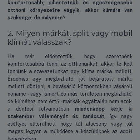
komfortosabb, pihentetőbb és egészségesebb
otthoni környezetre vágyik, akkor klímára van
szüksége, de milyenre?
2. Milyen márkát, split vagy mobil
klímát válasszak?
Ha már eldöntöttük, hogy szeretnénk
komfortosabbá tenni az otthonunkat, akkor le kell
tennünk a szavazatunkat egy klíma márka mellett.
Érdemes egy megbízható, jól bejáratott márka
mellett dönteni, a bevásárló központokban vásárolt
noname - vagy ismert és más területen megbízható,
de klímához nem értő - márkák egyáltalán nem azok,
a döntési folyamatban
mindenképp kérje ki
szakember véleményét és tanácsát
, így nagy
eséllyel elkerülheti, hogy túl alacsony vagy túl
magas legyen a működése a készüléknek az adott
helyiségben.