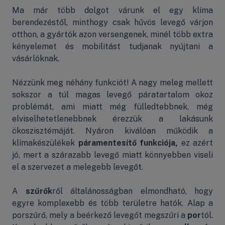
Ma már több dolgot várunk el egy klíma
berendezéstől, minthogy csak hűvös levegő várjon
otthon, a gyártók azon versengenek, minél több extra
kényelemet és mobilitást tudjanak nyújtani a
vásárlóknak.
Nézzünk meg néhány funkciót! A nagy meleg mellett
sokszor a túl magas levegő páratartalom okoz
problémát, ami miatt még fülledtebbnek, még
elviselhetetlenebbnek érezzük a lakásunk
ökoszisztémáját. Nyáron kiválóan működik a
klímakészülékek
páramentesítő funkciója,
ez azért
jó, mert a szárazabb levegő miatt könnyebben viseli
el a szervezet a melegebb levegőt.
A
szűrők
ről általánosságban elmondható, hogy
egyre komplexebb és több területre hatók. Alap a
porszűrő, mely a beérkező levegőt megszűri a
por
tól.