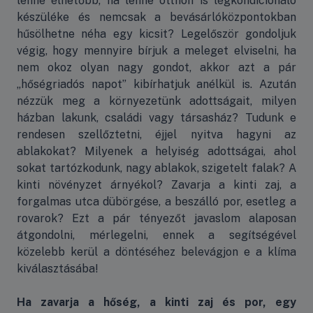
lenne élhetőbb, ha lenne otthon is légkondicionáló
készüléke és nemcsak a bevásárlóközpontokban
hűsölhetne néha egy kicsit? Legelőször gondoljuk
végig, hogy mennyire bírjuk a meleget elviselni, ha
nem okoz olyan nagy gondot, akkor azt a pár
„hőségriadós napot” kibírhatjuk anélkül is. Azután
nézzük meg a környezetünk adottságait, milyen
házban lakunk, családi vagy társasház? Tudunk e
rendesen szellőztetni, éjjel nyitva hagyni az
ablakokat? Milyenek a helyiség adottságai, ahol
sokat tartózkodunk, nagy ablakok, szigetelt falak? A
kinti növényzet árnyékol? Zavarja a kinti zaj, a
forgalmas utca dübörgése, a beszálló por, esetleg a
rovarok? Ezt a pár tényezőt javaslom alaposan
átgondolni, mérlegelni, ennek a segítségével
közelebb kerül a döntéséhez belevágjon e a klíma
kiválasztásába!
Ha zavarja a hőség, a kinti zaj és por, egy