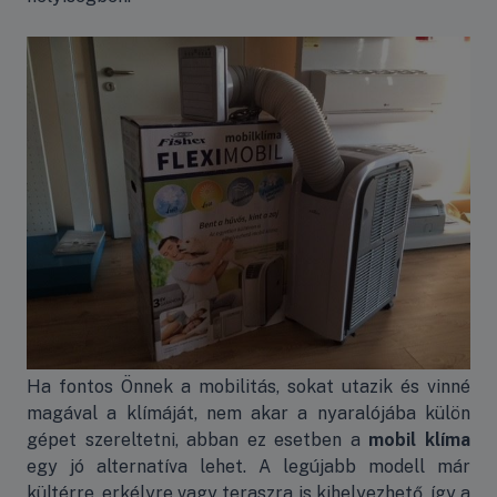
Ha fontos Önnek a mobilitás, sokat utazik és vinné
magával a klímáját, nem akar a nyaralójába külön
gépet szereltetni, abban ez esetben a
mobil klíma
egy jó alternatíva lehet. A legújabb modell már
kültérre, erkélyre vagy teraszra is kihelyezhető, így a