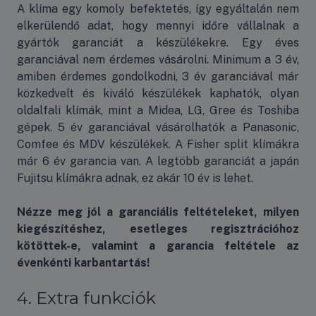
A klíma egy komoly befektetés, így egyáltalán nem
elkerülendő adat, hogy mennyi időre vállalnak a
gyártók garanciát a készülékekre. Egy éves
garanciával nem érdemes vásárolni. Minimum a 3 év,
amiben érdemes gondolkodni, 3 év garanciával már
közkedvelt és kiváló készülékek kaphatók, olyan
oldalfali klímák, mint a Midea, LG, Gree és Toshiba
gépek. 5 év garanciával vásárolhatók a Panasonic,
Comfee és MDV készülékek. A Fisher split klímákra
már 6 év garancia van. A legtöbb garanciát a japán
Fujitsu klímákra adnak, ez akár 10 év is lehet.
Nézze meg jól a garanciális feltételeket, milyen
kiegészítéshez, esetleges regisztrációhoz
kötöttek-e, valamint a garancia feltétele az
évenkénti karbantartás!
4. Extra funkciók