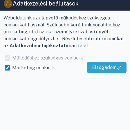
Adatkezelési beállítások
Weboldalunk az alapvető működéshez szükséges
cookie-kat használ. Szélesebb körű funkcionalitáshoz
(marketing, statisztika, személyre szabás) egyéb
cookie-kat engedélyezhet. Részletesebb információkat
az
Adatkezelési tájékoztató
ban talál.
Működéshez szükséges cookie-k
Elfogadom
Marketing cookie-k
Kiváló Szolgáltatás
Igazolta:
Trustindex
© Viky Kereskedelmi Kft | KlímaProfi 2026
8800 Nagykanizsa, Buda Ernő utca 21.
+36-30/220-2600
info@viky.hu
Visszahívást kérek