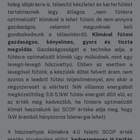
hideg időjárásra is, téliesítő készletet és karterfűtést
tartalmaznak (egy átlagos, „nem fűtésre
optimalizált” klímával is lehet fűteni, de nem annyira
gazdaságos, valamint magunknak kell
gondoskodnunk a téliesítésről).
Klímával fűteni
gazdaságos, kényelmes, gyors és tiszta
megoldás
. Gazdaságosságát a technika adja, a
fűtésre optimalizált klímák úgy működnek, mint egy
levegő-levegő hőszivattyú. Ebben az esetben a
levegővel fűtűnk, a készülék álltal felvett áram, nem
azonos a leadott fűtési teljesítménnyel, ami akár a
négyszeresét is elérheti: 1kW villamos energiából
megközelítőleg 3,8-5,1kW fűtési energiát állít elő, ez
az érték még kedvezőbb, ha fűtésre optimalizált
klímát használunk (az SCOP értéke adja meg, hogy
1kW áramból hányszoros hőenergia lehet).
A hőszivattyús klímákra 4,0 feletti SCOP érték
esetén törvényileg előírt,
kedvezményes H-tarifás