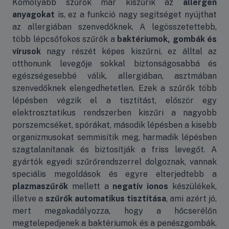
Komolyabb szűrők már kiszűrik az
allergén
anyagokat
is, ez a funkció nagy segítséget nyújthat
az allergiában szenvedőknek. A legösszetettebb,
több lépcsőfokos szűrők a
baktériumok, gombák és
vírusok
nagy részét képes kiszűrni, ez álltal az
otthonunk levegője sokkal biztonságosabbá és
egészségesebbé válik, allergiában, asztmában
szenvedőknek elengedhetetlen. Ezek a szűrők több
lépésben végzik el a tisztítást, először egy
elektrosztatikus rendszerben kiszűri a nagyobb
porszemcséket, spórákat, második lépésben a kisebb
organizmusokat semmisítik meg, harmadik lépésben
szagtalanítanak és biztosítják a friss levegőt. A
gyártók egyedi szűrőrendszerrel dolgoznak, vannak
speciális megoldások és egyre elterjedtebb a
plazmaszűrők
mellett a
negatív ionos
készülékek,
illetve a
szűrők automatikus tisztítása
, ami azért jó,
mert megakadályozza, hogy a hőcserélőn
megtelepedjenek a baktériumok és a penészgombák.