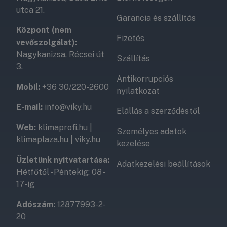
utca 21.
Garancia és szállítás
Központ (nem
Fizetés
vevőszolgálat):
Nagykanizsa, Récsei út
Szállítás
3.
Antikorrupciós
Mobil:
+36 30/220-2600
nyilatkozat
E-mail:
info@viky.hu
Elállás a szerződéstől
Web:
klimaprofi.hu
|
Személyes adatok
klimaplaza.hu
|
viky.hu
kezelése
Üzletünk nyitvatartása:
Adatkezelési beállítások
Hétfőtől - Péntekig: 08 -
17-ig
Adószám:
12877993-2-
20