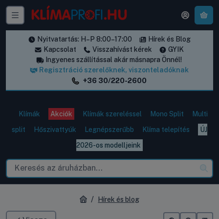
A k
Nyitvatartás: H–P 8:00–17:00
Hírek és Blog
Kapcsolat
Visszahívást kérek
GYIK
Ingyenes szállítással akár másnapra Önnél!
Regisztráció szerelőknek, viszonteladóknak
+36 30/220-2600
Klímák
Akciók
Klímák szereléssel
Mono Split
Multi
split
Hőszivattyúk
Legnépszerűbb
Klíma telepítés
ÚJ
2026-os modelljeink
Hírek és blog