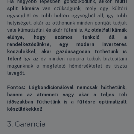
Ha nagyobb lépésben gondolkodunk, akkor
multi
split klímá
ra van szükségünk, mely egy kültéri
egységből és több beltéri egységből áll, így több
helyiséget, akár az otthonunk minden pontját tudjuk
vele klimatizálni, és akár fűteni is. Az
oldalfali klímák
előnye, hogy számos funkció áll a
rendelkezésünkre, egy modern inverteres
készülékkel, akár gazdaságosan fűthetünk is
télen!
Így az év minden napjára tudjuk biztosítani
magunknak a megfelelő hőmérsékletet és tiszta
levegőt.
Fontos: Légkondicionálóval nemcsak hűthetünk,
hanem az átmeneti vagy akár a teljes téli
időszakban fűthetünk is a fűtésre optimalizált
készülékekkel!
3. Garancia