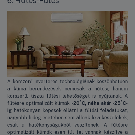
6. Hűtés-Fűtés
A korszerű inverteres technológiának köszönhetően
a klíma berendezések nemcsak a hűtési, hanem
korszerű, tiszta fűtési lehetőséget is nyújtanak. A
fűtésre optimalizált klímák
-20°C, néha akár -25°C-
ig
hatékonyan képesek ellátni a fűtési feladatukat,
nagyobb hideg esetében sem állnak le a készülékek,
csak a hatékonyságukból veszítenek. A fűtésre
optimalizált klímák ezen túl fel vannak készítve a