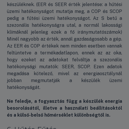
készüléknek. (EER és SEER érték jelentése: a hűtési
üzemi hatékonyságot mutatja meg, a COP és SCOP
pedig a fűtési üzemi hatékonyságot. Az S betű a
szezonális hatékonyságra utal, a normál lakossági
klímáknál jelenleg ezek a fő iránymutatószámok)
Minél nagyobb az érték, annál gazdaságosabb a gép.
Az EER és COP értékek nem minden esetben vannak
feltüntetve a termékadatlapon, ennek az az oka,
hogy ezeket az adatokat felváltja a szezonális
hatékonysági mutatók: SEER, SCOP. Ezen adatok
megadása kötelező, mivel az energiaosztálynál
jobban megmutatják a készülék üzemi
hatékonyságát.
Ne feledje, a fogyasztás függ a készülék energia
besorolásától, illetve a használati beállításoktól
és a külső-belső hőmérséklet különbségtől is.