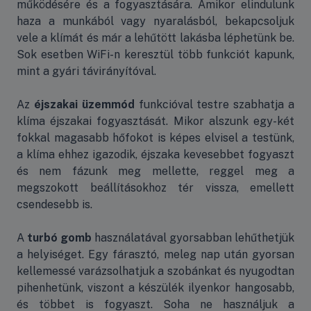
működésére és a fogyasztására. Amikor elindulunk
haza a munkából vagy nyaralásból, bekapcsoljuk
vele a klímát és már a lehűtött lakásba léphetünk be.
Sok esetben WiFi-n keresztül több funkciót kapunk,
mint a gyári távirányítóval.
Az
éjszakai üzemmód
funkcióval testre szabhatja a
klíma éjszakai fogyasztását. Mikor alszunk egy-két
fokkal magasabb hőfokot is képes elvisel a testünk,
a klíma ehhez igazodik, éjszaka kevesebbet fogyaszt
és nem fázunk meg mellette, reggel meg a
megszokott beállításokhoz tér vissza, emellett
csendesebb is.
A
turbó gomb
használatával gyorsabban lehűthetjük
a helyiséget. Egy fárasztó, meleg nap után gyorsan
kellemessé varázsolhatjuk a szobánkat és nyugodtan
pihenhetünk, viszont a készülék ilyenkor hangosabb,
és többet is fogyaszt. Soha ne használjuk a