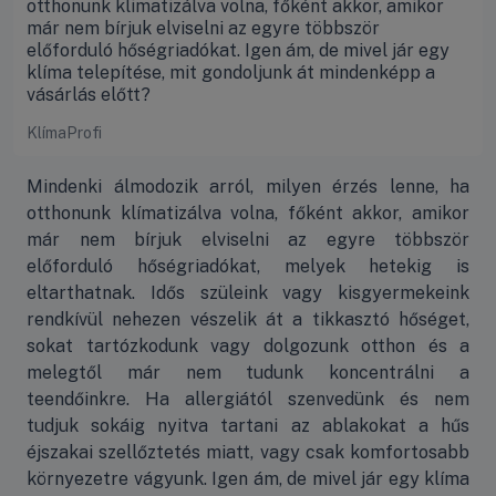
otthonunk klimatizálva volna, főként akkor, amikor
már nem bírjuk elviselni az egyre többször
előforduló hőségriadókat. Igen ám, de mivel jár egy
klíma telepítése, mit gondoljunk át mindenképp a
vásárlás előtt?
KlímaProfi
Mindenki álmodozik arról, milyen érzés lenne, ha
otthonunk klímatizálva volna, főként akkor, amikor
már nem bírjuk elviselni az egyre többször
előforduló hőségriadókat, melyek hetekig is
eltarthatnak. Idős szüleink vagy kisgyermekeink
rendkívül nehezen vészelik át a tikkasztó hőséget,
sokat tartózkodunk vagy dolgozunk otthon és a
melegtől már nem tudunk koncentrálni a
teendőinkre. Ha allergiától szenvedünk és nem
tudjuk sokáig nyitva tartani az ablakokat a hűs
éjszakai szellőztetés miatt, vagy csak komfortosabb
környezetre vágyunk. Igen ám, de mivel jár egy klíma