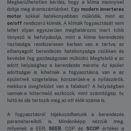
Megkerülhetetlen kérdés, hogy a klíma mennyivel
dobja meg áramszámlánkat. Egy
modern inverteres
motor
sokkal hatékonyabban működik, mint az
on/off
rendszerű klímák. A klímák fogyasztását nem
lehet olyan egyszerűen meghatározni, mert több
tényező is befolyásolja, mint a klíma berendezés
tisztasága, rendszeresen karban van e tartva, az
elhanyagolt berendezés hatékonysága csökken és
kevésbé fog gazdaságosan működni. Megfelelő e az
adott helyiséghez a berendezés mérete. Az épület
adottságai is kihatnak a fogyasztásra, van e az
épületnek szigetelése, korszerűek-e a nyílászárók,
mekkora üvegfelület van a falakon? A helyiségben
vannak-e hőtermelő eszközök, mint számítógép, tv,
hűtő és ide tartozik még az ott élők száma is.
A fogyasztásról tájékozódhatunk a berendezés
paramétereiből is. Mindenképp nézzük meg,
milyenek a EER,
SEER
, COP és
SCOP
értékei a