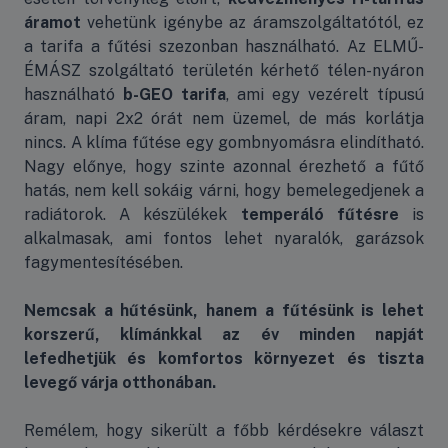
áramot
vehetünk igénybe az áramszolgáltatótól, ez
a tarifa a fűtési szezonban használható. Az ELMŰ-
ÉMÁSZ szolgáltató területén kérhető télen-nyáron
használható
b-GEO tarifa
, ami egy vezérelt típusú
áram, napi 2x2 órát nem üzemel, de más korlátja
nincs. A klíma fűtése egy gombnyomásra elindítható.
Nagy előnye, hogy szinte azonnal érezhető a fűtő
hatás, nem kell sokáig várni, hogy bemelegedjenek a
radiátorok. A készülékek
temperáló fűtésre
is
alkalmasak, ami fontos lehet nyaralók, garázsok
fagymentesítésében.
Nemcsak a hűtésünk, hanem a fűtésünk is lehet
korszerű, klímánkkal az év minden napját
lefedhetjük és komfortos környezet és tiszta
levegő várja otthonában.
Remélem, hogy sikerült a főbb kérdésekre választ