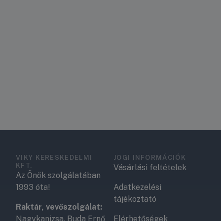
VIKY KERESKEDELMI
JOGI INFORMÁCIÓK
KFT.
Vásárlási feltételek
Az Önök szolgálatában
1993 óta!
Adatkezelési
tájékoztató
Raktár, vevőszolgálat:
Nagykanizsa, Buda Ernő
Elérhetőségek