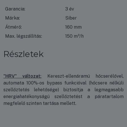
Garancia:
3 év
Márka:
Siber
Átmérő:
160 mm
Max. légszállítás:
150 m³/h
Részletek
"HRV" változat:
Kereszt-ellenáramú hőcserélővel,
automata 100%-os bypass funkcióval (hőcsere nélküli
szellőztetés lehetősége) biztosítja a legmagasabb
energiahatékonyságú szellőztetést a páratartalom
megfelelő szinten tartása mellett.