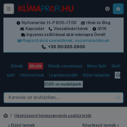
A k
Nyitvatartás: H–P 8:00–17:00
Hírek és Blog
Kapcsolat
Visszahívást kérek
GYIK
Ingyenes szállítással akár másnapra Önnél!
Regisztráció szerelőknek, viszonteladóknak
+36 30/220-2600
Klímák
Akciók
Klímák szereléssel
Mono Split
Multi
split
Hőszivattyúk
Legnépszerűbb
Klíma telepítés
ÚJ
2026-os modelljeink
Házközponti hővisszanyerős szellőztetők
Előző termék
Következő termék