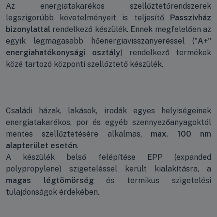
Az energiatakarékos szellőztetőrendszerek
legszigorúbb követelményeit is teljesítő
Passzívház
bizonylattal
rendelkező készülék. Ennek megfelelően az
egyik legmagasabb hőenergiavisszanyeréssel (
"A+"
energiahatékonysági osztály
) rendelkező termékek
közé tartozó központi szellőztető készülék.
Családi házak, lakások, irodák egyes helyiségeinek
energiatakarékos, por és egyéb szennyezőanyagoktól
mentes szellőztetésére alkalmas,
max. 100 nm
alapterület esetén
.
A készülék belső felépítése EPP (expanded
polypropylene) szigeteléssel került kialakításra, a
magas légtömörség
és termikus szigetelési
tulajdonságok érdekében.