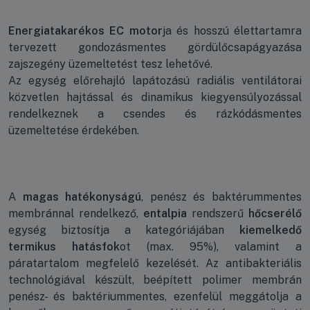
Energiatakarékos EC motor
ja és hosszú élettartamra
tervezett gondozásmentes gördülőcsapágyazása
zajszegény üzemeltetést tesz lehetővé.
Az egység előrehajló lapátozású radiális ventilátorai
közvetlen hajtással és dinamikus kiegyensúlyozással
rendelkeznek a csendes és rázkódásmentes
üzemeltetése érdekében.
A
magas hatékonyságú
, penész és baktérummentes
membránnal rendelkező,
entalpia
rendszerű
hőcserélő
egység biztosítja a kategóriájában
kiemelkedő
termikus hatásfok
ot (max. 95%), valamint a
páratartalom megfelelő kezelését. Az antibakteriális
technológiával készült, beépített polimer membrán
penész- és baktériummentes, ezenfelül meggátolja a