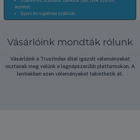
Utánvétes, utalásos, bankkártyás, Qvik fizetés,
áruhitel
Gyors és rugalmas szállítás
Vásárlóink mondták rólunk
Vásárlóink a TrustIndex által igazolt véleményeket
osztanak meg velünk a legnépszerűbb platformokon. A
lentiekben ezen véleményeket tekinthetik át.