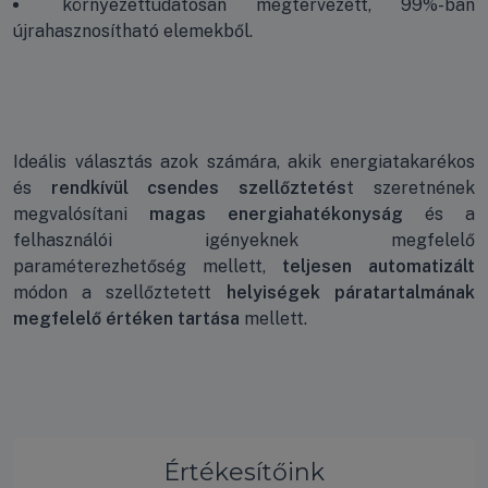
környezettudatosan megtervezett, 99%-ban
újrahasznosítható elemekből.
Ideális választás azok számára, akik energiatakarékos
és
rendkívül csendes szellőztetés
t szeretnének
megvalósítani
magas energiahatékonyság
és a
felhasználói igényeknek megfelelő
paraméterezhetőség mellett,
teljesen automatizált
módon a szellőztetett
helyiségek páratartalmának
megfelelő értéken tartása
mellett.
Értékesítőink