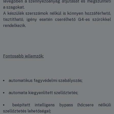
levegőben a szennyezőanyag átjutását és megszünteti
a szagokat.
A készülék szerszámok nélkül is könnyen hozzáférhető,
tisztítható, igény esetén cserélhető G4-es szűrökkel
rendelkezik.
Fontosabb jellemzők:
automatikus fagyvédelmi szabályozás;
automata kiegyenlített szellőztetés;
beépített intelligens bypass (hőcsere nélküli
szellőztetés lehetősége);