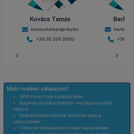
Kovács Tamás
Berke B
kovacstamas@viky.hu
berkebal
+36 30 220 2600
+36 30
Előrehaladás:
0
%
Miért minket válasszon?
1993 óta az Önök szolgálatában
Ingyenes országos szállítás + országos szerelői
hálózat
Szakértő munkatársunk telefonon segít a
választásban
Több ezer klíma készleten saját raktárunkban