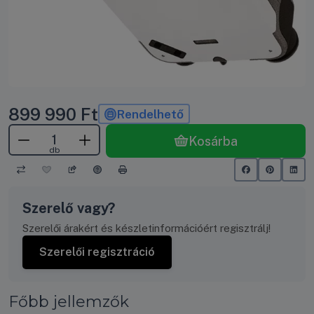
899 990
Ft
Rendelhető
Kosárba
db
Szerelő vagy?
Szerelői árakért és készletinformációért regisztrálj!
Szerelői regisztráció
Főbb jellemzők