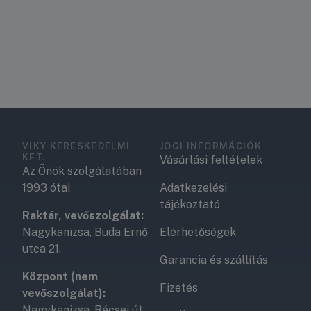
VIKY KERESKEDELMI
JOGI INFORMÁCIÓK
KFT.
Vásárlási feltételek
Az Önök szolgálatában
1993 óta!
Adatkezelési
tájékoztató
Raktár, vevőszolgálat:
Nagykanizsa, Buda Ernő
Elérhetőségek
utca 21.
Garancia és szállítás
Központ (nem
Fizetés
vevőszolgálat):
Nagykanizsa, Récsei út