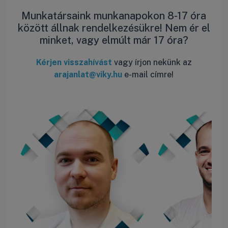
Munkatársaink munkanapokon 8-17 óra
között állnak rendelkezésükre! Nem ér el
minket, vagy elmúlt már 17 óra?
Kérjen visszahívást
vagy írjon nekünk az
arajanlat@viky.hu
e-mail címre!