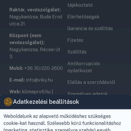
tájékoztató
Raktár, vevőszolgálat:
Nagykanizsa, Buda Ernő
Elérhetőségek
utca 21.
Garancia és szállítás
Központ (nem
Fizetés
vevőszolgálat):
Nagykanizsa, Récsei út
Szállítás
3.
Antikorrupciós
Mobil:
+36 30/220-2600
nyilatkozat
E-mail:
info@viky.hu
Elállás a szerződéstől
Web:
klimaprofi.hu
|
Személyes adatok
klimaplaza.hu
|
viky.hu
kezelése
Adatkezelési beállítások
Üzletünk nyitvatartása:
Adatkezelési beállítások
Weboldalunk az alapvető működéshez szükséges
Hétfőtől - Péntekig: 08 -
cookie-kat használ. Szélesebb körű funkcionalitáshoz
17-ig
(marketing, statisztika, személyre szabás) egyéb