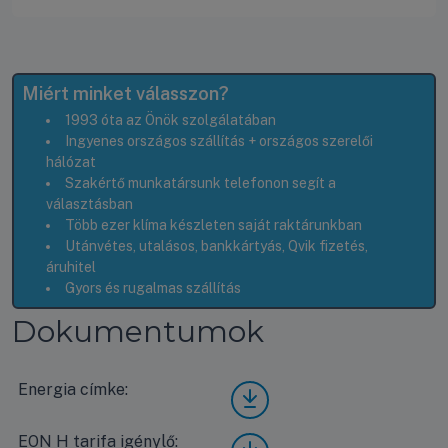
Miért minket válasszon?
1993 óta az Önök szolgálatában
Ingyenes országos szállítás + országos szerelői
hálózat
Szakértő munkatársunk telefonon segít a
választásban
Több ezer klíma készleten saját raktárunkban
Utánvétes, utalásos, bankkártyás, Qvik fizetés,
áruhitel
Gyors és rugalmas szállítás
Dokumentumok
Energia címke:
Mide
a
Xtre
EON H tarifa igénylő:
Mide