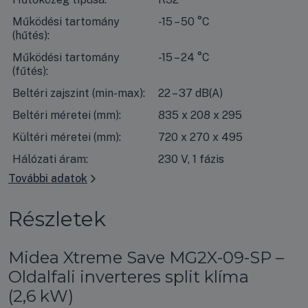
Működési tartomány
-15 – 50 °C
(hűtés):
Működési tartomány
-15 – 24 °C
(fűtés):
Beltéri zajszint (min-max):
22 – 37 dB(A)
Beltéri méretei (mm):
835 x 208 x 295
Kültéri méretei (mm):
720 x 270 x 495
Hálózati áram:
230 V, 1 fázis
További adatok
Részletek
Midea Xtreme Save MG2X-09-SP –
Oldalfali inverteres split klíma
(2,6 kW)