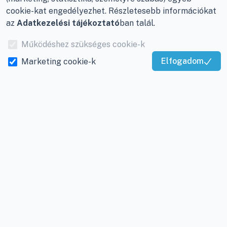
Adószám:
12877993-2-
cookie-kat engedélyezhet. Részletesebb információkat
20
az
Adatkezelési tájékoztató
ban talál.
Cégjegyzékszám:
20-
Működéshez szükséges cookie-k
09-065462
Elfogadom
Marketing cookie-k
Kiváló Szolgáltatás
Igazolta:
Trustindex
INFORMÁCIÓK
Rólunk
Gyakran ismételt
kérdések
A klímaszerelés
folyamata, árajánlat
kérése klímaszereléshez
Legyen a partnerünk -
Regisztráció
szerelőknek,