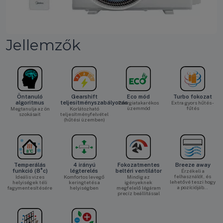
Jellemzők
Öntanuló
Gearshift
Eco mód
Turbo fokozat
algoritmus
teljesítményszabályozás
Energiatakarékos
Extra gyors hűtés -
üzemmód
fűtés
Megtanulja az ön
Korlátozható
szokásait
teljesítményfelvétel
(hűtési üzemben)
Temperálás
4 irányú
Fokozatmentes
Breeze away
funkció (8°c)
légterelés
beltéri ventilátor
Érzékeli a
felhasználót, és
Ideális vizes
Komfortos levegő
Mindig az
lehetővé teszi hogy
helyiségek téli
keringtetés a
igényeknek
a pozíciójáb…
fagymentesítésére
helyiségben
megfelelő légáram
precíz beállítással