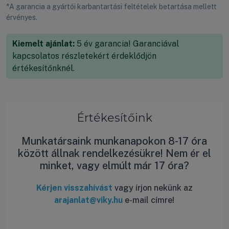
*A garancia a gyártói karbantartási feltételek betartása mellett
érvényes.
Kiemelt ajánlat:
5 év garancia! Garanciával
kapcsolatos részletekért érdeklődjön
értékesítőnknél.
Értékesítőink
Munkatársaink munkanapokon 8-17 óra
között állnak rendelkezésükre! Nem ér el
minket, vagy elmúlt már 17 óra?
Kérjen visszahívást
vagy írjon nekünk az
arajanlat@viky.hu
e-mail címre!