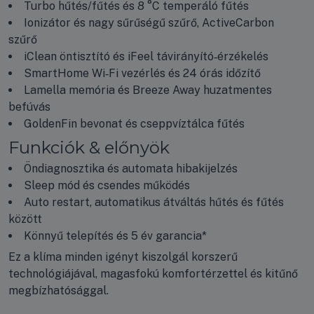
Turbo hűtés/fűtés és 8 °C temperáló fűtés
Ionizátor és nagy sűrűségű szűrő, ActiveCarbon
szűrő
iClean öntisztító és iFeel távirányító‑érzékelés
SmartHome Wi‑Fi vezérlés és 24 órás időzítő
Lamella memória és Breeze Away huzatmentes
befúvás
GoldenFin bevonat és cseppvíztálca fűtés
Funkciók & előnyök
Öndiagnosztika és automata hibakijelzés
Sleep mód és csendes működés
Auto restart, automatikus átváltás hűtés és fűtés
között
Könnyű telepítés és 5 év garancia*
Ez a klíma minden igényt kiszolgál korszerű
technológiájával, magasfokú komfortérzettel és kitűnő
megbízhatósággal.