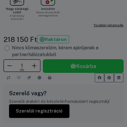
Nagy sűrűségű
Ionizátor
szűrő
Káros részecskék
semlegesítése
A hatékony
szűrésért
További jellemzők
218 150
Ft
Raktáron
Nincs klímaszerelőm, kérem ajánljanak a
partnerhálózatukból
Kosárba
db
Szerelő vagy?
Szerelői árakért és készletinformációért regisztrálj!
Szerelői regisztráció