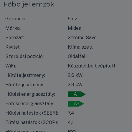
Főbb jellemzők
Garancia:
5 év
Márka:
Midea
Sorozat:
Xtreme Save
Kivitel:
Klíma szett
Szerelési pozíció:
Oldalfali
WiFi:
Készülékbe beépített
Hűtőteljesítmény:
2,6 kW
Fűtőteljesítmény:
2,9 kW
Hűtési energiaosztály:
A++
Fűtési energiaosztály:
A+
Hűtési hatásfok (SEER):
7,4
Fűtési hatásfok (SCOP):
4,1
Hűtőközeg típusa:
R32