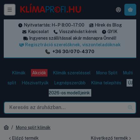
A k
Nyitvatartás: H–P 8:00–17:00
Hírek és Blog
Kapcsolat
Visszahívást kérek
GYIK
Ingyenes szállítással akár másnapra Önnél!
Regisztráció szerelőknek, viszonteladóknak
+36 30/070-4370
Klímák
Akciók
Klímák szereléssel
Mono Split
Multi
split
Hőszivattyúk
Legnépszerűbb
Klíma telepítés
ÚJ
2026-os modelljeink
Mono split klímák
Előző termék
Következő termék