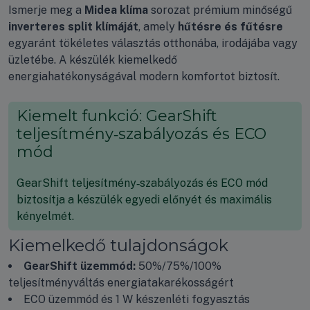
Ismerje meg a
Midea klíma
sorozat prémium minőségű
inverteres split klímáját
, amely
hűtésre és fűtésre
egyaránt tökéletes választás otthonába, irodájába vagy
üzletébe. A készülék kiemelkedő
energiahatékonyságával modern komfortot biztosít.
Kiemelt funkció: GearShift
teljesítmény‑szabályozás és ECO
mód
GearShift teljesítmény‑szabályozás és ECO mód
biztosítja a készülék egyedi előnyét és maximális
kényelmét.
Kiemelkedő tulajdonságok
GearShift üzemmód:
50%/75%/100%
teljesítményváltás energiatakarékosságért
ECO üzemmód és 1 W készenléti fogyasztás