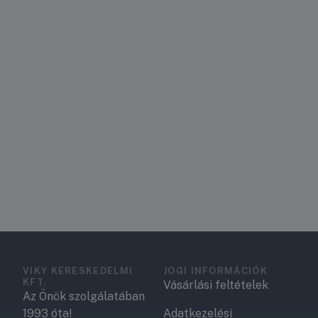
VIKY KERESKEDELMI
JOGI INFORMÁCIÓK
KFT.
Vásárlási feltételek
Az Önök szolgálatában
1993 óta!
Adatkezelési