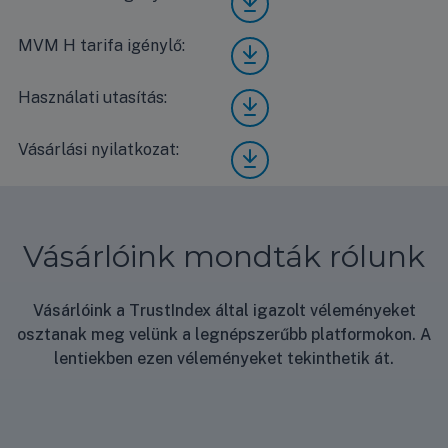
me
a
Save
Xtre
MG2
MVM H tarifa igénylő:
Mide
me
X-
a
Save
09-
Xtre
MG2
Használati utasítás:
Mide
SP
me
X-
a
ener
Save
09-
Xtre
gia
MG2
Vásárlási nyilatkozat:
Vásá
SP
me
címk
X-
rlási
EON
Save
e
09-
nyila
H
MG2
SP
tkoz
tarif
X-
MV
at
a
09-
M H
Vásárlóink mondták rólunk
igén
SP
tarif
ylő
hasz
a
nálat
igén
Vásárlóink a TrustIndex által igazolt véleményeket
i
ylő
osztanak meg velünk a legnépszerűbb platformokon. A
útmu
tató
lentiekben ezen véleményeket tekinthetik át.