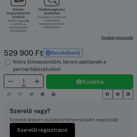
Kültéri
Hűtőközeghiány
önportalanító
érzékelés
funkció
Önvédelmi rendszer
a készülék
Kültéri egység
kompresszorának
tisztítás a
védelmében
hatékonyabb
működésért
További jellemzők
529 900
Ft
Rendelhető
Nincs klímaszerelőm, kérem ajánljanak a
partnerhálózatukból
Kosárba
db
Szerelő vagy?
Szerelői árakért és készletinformációért regisztrálj!
Szerelői regisztráció