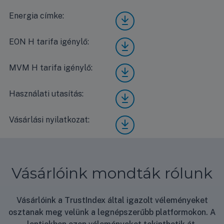
Energia címke:
Mide
a All
Easy
EON H tarifa igénylő:
Mide
Pro
a All
MEX
Easy
-24-
MVM H tarifa igénylő:
Mide
Pro
SP-
a All
MEX
WIFI
Easy
-24-
Használati utasítás:
Mide
ener
Pro
SP-
a All
gia
MEX
WIFI
Easy
címk
-24-
Vásárlási nyilatkozat:
Vásá
EON
Pro
e
SP-
rlási
H
MEX
WIFI
nyila
tarif
-24-
MV
tkoz
a
SP-
M H
at
igén
WIFI
tarif
Vásárlóink mondták rólunk
ylő
hasz
a
nálat
igén
i
ylő
Vásárlóink a TrustIndex által igazolt véleményeket
útmu
osztanak meg velünk a legnépszerűbb platformokon. A
tató