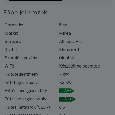
Főbb jellemzők
Garancia:
5 év
Márka:
Midea
Sorozat:
All Easy Pro
Kivitel:
Klíma szett
Szerelési pozíció:
Oldalfali
WiFi:
Készülékbe beépített
Hűtőteljesítmény:
7 kW
Fűtőteljesítmény:
7,3 kW
Hűtési energiaosztály:
A++
Fűtési energiaosztály:
A+++
Hűtési hatásfok (SEER):
8,5