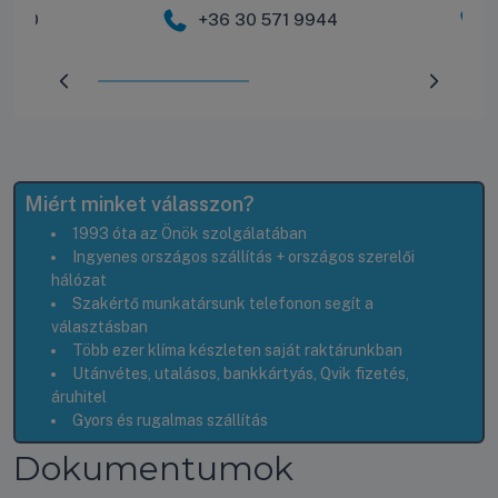
 2600
+36 30 571 9944
Előrehaladás:
50
%
Miért minket válasszon?
1993 óta az Önök szolgálatában
Ingyenes országos szállítás + országos szerelői
hálózat
Szakértő munkatársunk telefonon segít a
választásban
Több ezer klíma készleten saját raktárunkban
Utánvétes, utalásos, bankkártyás, Qvik fizetés,
áruhitel
Gyors és rugalmas szállítás
Dokumentumok