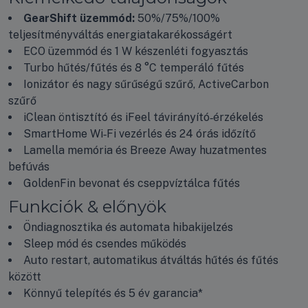
GearShift üzemmód:
50%/75%/100%
teljesítményváltás energiatakarékosságért
ECO üzemmód és 1 W készenléti fogyasztás
Turbo hűtés/fűtés és 8 °C temperáló fűtés
Ionizátor és nagy sűrűségű szűrő, ActiveCarbon
szűrő
iClean öntisztító és iFeel távirányító‑érzékelés
SmartHome Wi‑Fi vezérlés és 24 órás időzítő
Lamella memória és Breeze Away huzatmentes
befúvás
GoldenFin bevonat és cseppvíztálca fűtés
Funkciók & előnyök
Öndiagnosztika és automata hibakijelzés
Sleep mód és csendes működés
Auto restart, automatikus átváltás hűtés és fűtés
között
Könnyű telepítés és 5 év garancia*