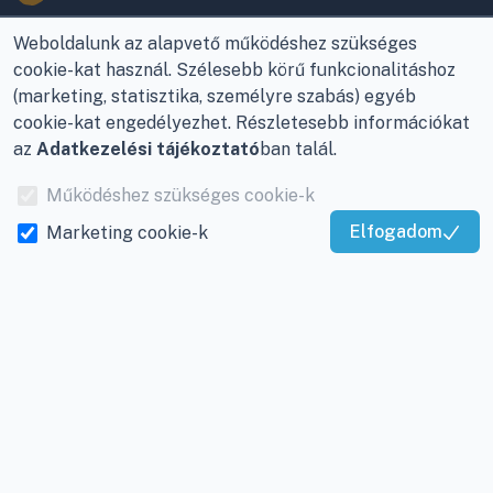
Üzletünk nyitvatartása:
Adatkezelési beállítások
Hétfőtől - Péntekig: 08 -
Weboldalunk az alapvető működéshez szükséges
17-ig
cookie-kat használ. Szélesebb körű funkcionalitáshoz
(marketing, statisztika, személyre szabás) egyéb
Adószám:
12877993-2-
cookie-kat engedélyezhet. Részletesebb információkat
20
az
Adatkezelési tájékoztató
ban talál.
Cégjegyzékszám:
20-
Működéshez szükséges cookie-k
09-065462
Elfogadom
Marketing cookie-k
Kiváló Szolgáltatás
INFORMÁCIÓK
Igazolta:
Trustindex
Rólunk
Gyakran ismételt
kérdések
A klímaszerelés
folyamata, árajánlat
kérése klímaszereléshez