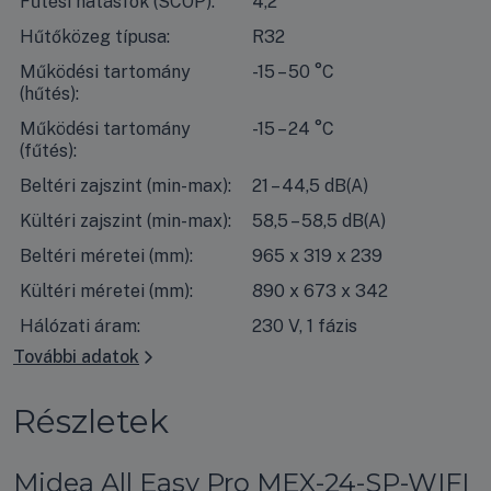
Fűtési hatásfok (SCOP):
4,2
Hűtőközeg típusa:
R32
Működési tartomány
-15 – 50 °C
(hűtés):
Működési tartomány
-15 – 24 °C
(fűtés):
Beltéri zajszint (min-max):
21 – 44,5 dB(A)
Kültéri zajszint (min-max):
58,5 – 58,5 dB(A)
Beltéri méretei (mm):
965 x 319 x 239
Kültéri méretei (mm):
890 x 673 x 342
Hálózati áram:
230 V, 1 fázis
További adatok
Részletek
Midea All Easy Pro MEX-24-SP-WIFI