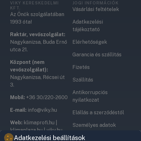
VIKY KERESKEDELMI
JOGI INFORMÁCIÓK
KFT.
Vásárlási feltételek
Az Önök szolgálatában
1993 óta!
Adatkezelési
tájékoztató
Raktár, vevőszolgálat:
Nagykanizsa, Buda Ernő
Elérhetőségek
utca 21.
Garancia és szállítás
Központ (nem
Fizetés
vevőszolgálat):
Nagykanizsa, Récsei út
Szállítás
3.
Antikorrupciós
Mobil:
+36 30/220-2600
nyilatkozat
E-mail:
info@viky.hu
Elállás a szerződéstől
Web:
klimaprofi.hu
|
Személyes adatok
klimaplaza.hu
|
viky.hu
kezelése
Adatkezelési beállítások