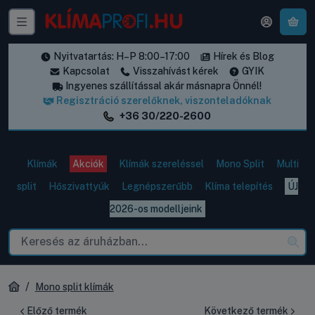
A k
Nyitvatartás: H–P 8:00–17:00
Hírek és Blog
Kapcsolat
Visszahívást kérek
GYIK
Ingyenes szállítással akár másnapra Önnél!
Regisztráció szerelőknek, viszonteladóknak
+36 30/220-2600
Klímák
Akciók
Klímák szereléssel
Mono Split
Multi
split
Hőszivattyúk
Legnépszerűbb
Klíma telepítés
ÚJ
2026-os modelljeink
Mono split klímák
Előző termék
Következő termék