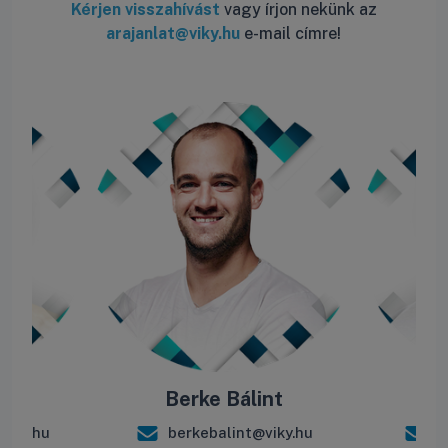
Kérjen visszahívást
vagy írjon nekünk az
arajanlat@viky.hu
e-mail címre!
ás
Berke Bálint
R
iky.hu
berkebalint@viky.hu
r