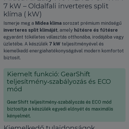
7 kW – Oldalfali inverteres split
klíma ( kW)
Ismerje meg a
Midea klíma
sorozat prémium minőségű
inverteres split klímáját
, amely
hűtésre és fűtésre
egyaránt tökéletes választás otthonába, irodájába vagy
üzletébe. A készülék
7 kW
teljesítményével és
kiemelkedő energiahatékonyságával modern komfortot
biztosít.
Kiemelt funkció: GearShift
teljesítmény‑szabályozás és ECO
mód
GearShift teljesítmény‑szabályozás és ECO mód
biztosítja a készülék egyedi előnyét és maximális
kényelmét.
Kiemelkedő tulajdonságok