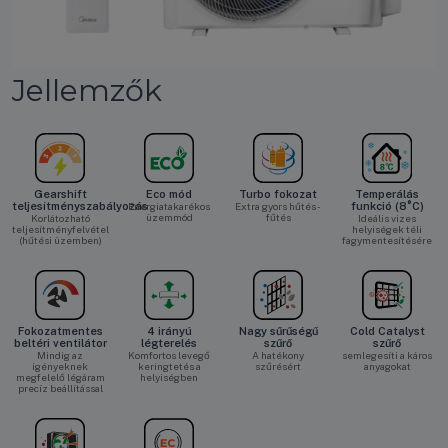
Jellemzők
Gearshift
Eco mód
Turbo fokozat
Temperálás
teljesítményszabályozás
Energiatakarékos
Extra gyors hűtés -
funkció (8°C)
üzemmód
fűtés
Korlátozható
Ideális vizes
teljesítményfelvétel
helyiségek téli
(hűtési üzemben)
fagymentesítésére
Fokozatmentes
4 irányú
Nagy sűrűségű
Cold Catalyst
beltéri ventilátor
légterelés
szűrő
szűrő
Mindig az
Komfortos levegő
A hatékony
semlegesíti a káros
igényeknek
keringtetés a
szűrésért
anyagokat
megfelelő légáram
helyiségben
precíz beállítással