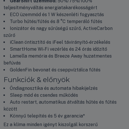
GearShift üzemmód:
50%/75%/100%
teljesítményváltás energiatakarékosságért
ECO üzemmód és 1 W készenléti fogyasztás
Turbo hűtés/fűtés és 8 °C temperáló fűtés
Ionizátor és nagy sűrűségű szűrő, ActiveCarbon
szűrő
iClean öntisztító és iFeel távirányító‑érzékelés
SmartHome Wi‑Fi vezérlés és 24 órás időzítő
Lamella memória és Breeze Away huzatmentes
befúvás
GoldenFin bevonat és cseppvíztálca fűtés
Funkciók & előnyök
Öndiagnosztika és automata hibakijelzés
Sleep mód és csendes működés
Auto restart, automatikus átváltás hűtés és fűtés
között
Könnyű telepítés és 5 év garancia*
Ez a klíma minden igényt kiszolgál korszerű