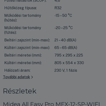
Fűtési hatásfok (SCOP):
4,6
Hűtőközeg típusa:
R32
Működési tartomány
-15 – 50 °C
(hűtés):
Működési tartomány
-20 – 25 °C
(fűtés):
Beltéri zajszint (min-max):
21 – 40 dB(A)
Kültéri zajszint (min-max):
65 – 65 dB(A)
Beltéri méretei (mm):
795 x 295 x 225
Kültéri méretei (mm):
805 x 554 x 330
Hálózati áram:
230 V, 1 fázis
További adatok
Részletek
Midea All Easy Pro MEX-12-SP-WIFI