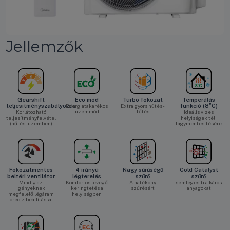
Jellemzők
Gearshift
Eco mód
Turbo fokozat
Temperálás
teljesítményszabályozás
Energiatakarékos
Extra gyors hűtés -
funkció (8°C)
üzemmód
fűtés
Korlátozható
Ideális vizes
teljesítményfelvétel
helyiségek téli
(hűtési üzemben)
fagymentesítésére
Fokozatmentes
4 irányú
Nagy sűrűségű
Cold Catalyst
beltéri ventilátor
légterelés
szűrő
szűrő
Mindig az
Komfortos levegő
A hatékony
semlegesíti a káros
igényeknek
keringtetés a
szűrésért
anyagokat
megfelelő légáram
helyiségben
precíz beállítással