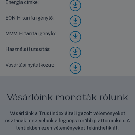
Energia címke:
Mide
a All
Easy
EON H tarifa igénylő:
Mide
Pro
a All
MEX
Easy
-12-
MVM H tarifa igénylő:
Mide
Pro
SP-
a All
MEX
WIFI
Easy
-12-
Használati utasítás:
Mide
ener
Pro
SP-
a All
gia
MEX
WIFI
Easy
címk
-12-
Vásárlási nyilatkozat:
Vásá
EON
Pro
e
SP-
rlási
H
MEX
WIFI
nyila
tarif
-12-
MV
tkoz
a
SP-
M H
at
igén
WIFI
tarif
Vásárlóink mondták rólunk
ylő
hasz
a
nálat
igén
i
ylő
Vásárlóink a TrustIndex által igazolt véleményeket
útmu
osztanak meg velünk a legnépszerűbb platformokon. A
tató
lentiekben ezen véleményeket tekinthetik át.