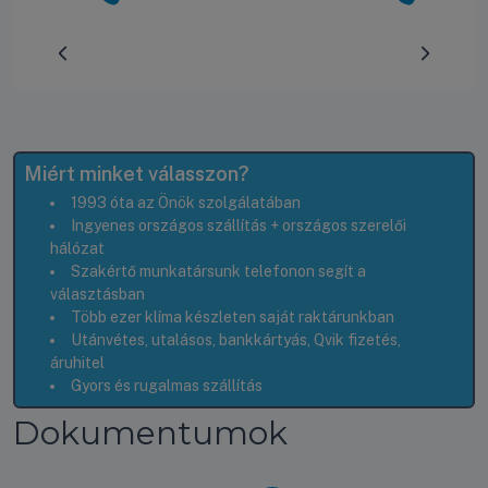
Előrehaladás:
0
%
Miért minket válasszon?
1993 óta az Önök szolgálatában
Ingyenes országos szállítás + országos szerelői
hálózat
Szakértő munkatársunk telefonon segít a
választásban
Több ezer klíma készleten saját raktárunkban
Utánvétes, utalásos, bankkártyás, Qvik fizetés,
áruhitel
Gyors és rugalmas szállítás
Dokumentumok