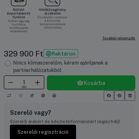
Kültéri
Hűtőközeghiány
önportalanító
érzékelés
funkció
Önvédelmi rendszer
a készülék
Kültéri egység
kompresszorának
tisztítás a
védelmében
hatékonyabb
működésért
További jellemzők
329 900
Ft
Raktáron
Nincs klímaszerelőm, kérem ajánljanak a
partnerhálózatukból
Kosárba
db
Szerelő vagy?
Szerelői árakért és készletinformációért regisztrálj!
Szerelői regisztráció