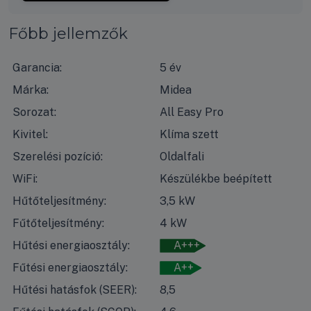
Főbb jellemzők
Garancia:
5 év
Márka:
Midea
Sorozat:
All Easy Pro
Kivitel:
Klíma szett
Szerelési pozíció:
Oldalfali
WiFi:
Készülékbe beépített
Hűtőteljesítmény:
3,5 kW
Fűtőteljesítmény:
4 kW
Hűtési energiaosztály:
A+++
Fűtési energiaosztály:
A++
Hűtési hatásfok (SEER):
8,5