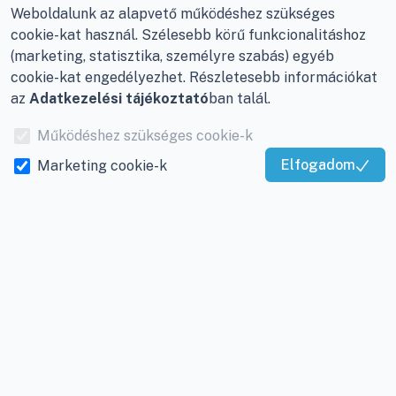
Hétfőtől - Péntekig: 08 -
Weboldalunk az alapvető működéshez szükséges
17-ig
cookie-kat használ. Szélesebb körű funkcionalitáshoz
(marketing, statisztika, személyre szabás) egyéb
Adószám:
12877993-2-
cookie-kat engedélyezhet. Részletesebb információkat
20
az
Adatkezelési tájékoztató
ban talál.
Cégjegyzékszám:
20-
Működéshez szükséges cookie-k
09-065462
Elfogadom
Marketing cookie-k
Kiváló Szolgáltatás
Igazolta:
Trustindex
INFORMÁCIÓK
Rólunk
Gyakran ismételt
kérdések
A klímaszerelés
folyamata, árajánlat
kérése klímaszereléshez
Legyen a partnerünk -