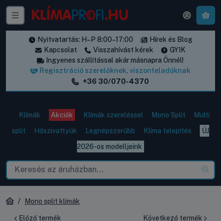
A k
Nyitvatartás: H–P 8:00–17:00
Hírek és Blog
Kapcsolat
Visszahívást kérek
GYIK
Ingyenes szállítással akár másnapra Önnél!
Regisztráció szerelőknek, viszonteladóknak
+36 30/070-4370
Klímák
Akciók
Klímák szereléssel
Mono Split
Multi
split
Hőszivattyúk
Legnépszerűbb
Klíma telepítés
ÚJ
2026-os modelljeink
Mono split klímák
Előző termék
Következő termék