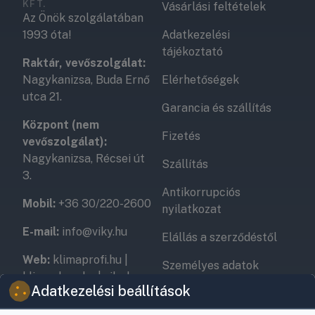
KFT.
Vásárlási feltételek
Az Önök szolgálatában
1993 óta!
Adatkezelési
tájékoztató
Raktár, vevőszolgálat:
Nagykanizsa, Buda Ernő
Elérhetőségek
utca 21.
Garancia és szállítás
Központ (nem
Fizetés
vevőszolgálat):
Nagykanizsa, Récsei út
Szállítás
3.
Antikorrupciós
Mobil:
+36 30/220-2600
nyilatkozat
E-mail:
info@viky.hu
Elállás a szerződéstől
Web:
klimaprofi.hu
|
Személyes adatok
klimaplaza.hu
|
viky.hu
kezelése
Adatkezelési beállítások
Üzletünk nyitvatartása:
Adatkezelési beállítások