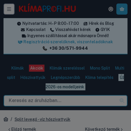
A k
Nyitvatartás: H–P 8:00–17:00
Hírek és Blog
Kapcsolat
Visszahívást kérek
GYIK
Ingyenes szállítással akár másnapra Önnél!
Regisztráció szerelőknek, viszonteladóknak
+36 30/571-9944
Klímák
Akciók
Klímák szereléssel
Mono Split
Multi
split
Hőszivattyúk
Legnépszerűbb
Klíma telepítés
ÚJ
2026-os modelljeink
Split levegő - víz hőszivattyúk
Előző termék
Következő termék