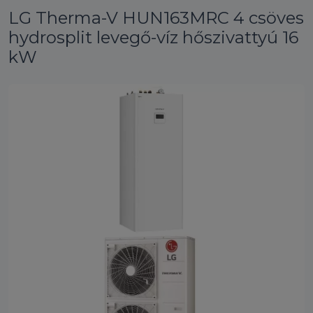
LG Therma-V HUN163MRC 4 csöves
hydrosplit levegő-víz hőszivattyú 16
kW