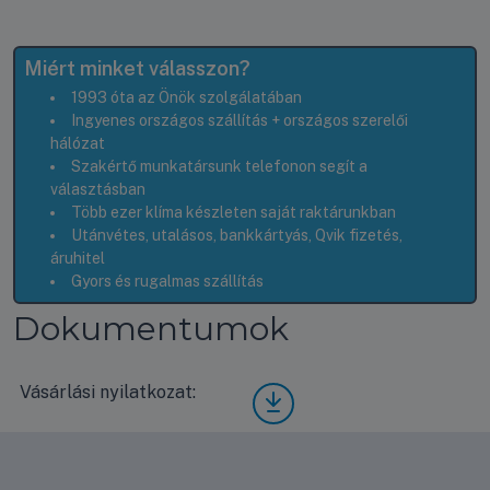
Miért minket válasszon?
1993 óta az Önök szolgálatában
Ingyenes országos szállítás + országos szerelői
hálózat
Szakértő munkatársunk telefonon segít a
választásban
Több ezer klíma készleten saját raktárunkban
Utánvétes, utalásos, bankkártyás, Qvik fizetés,
áruhitel
Gyors és rugalmas szállítás
Dokumentumok
Vásárlási nyilatkozat:
Vásá
rlási
nyila
tkoz
at