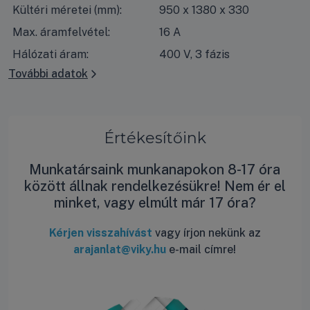
Kültéri méretei (mm):
950 x 1380 x 330
Max. áramfelvétel:
16 A
Hálózati áram:
400 V, 3 fázis
További adatok
Értékesítőink
Munkatársaink munkanapokon 8-17 óra
között állnak rendelkezésükre! Nem ér el
minket, vagy elmúlt már 17 óra?
Kérjen visszahívást
vagy írjon nekünk az
arajanlat@viky.hu
e-mail címre!