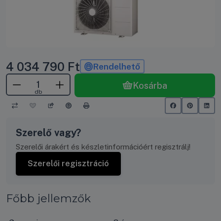
4 034 790
Ft
Rendelhető
Kosárba
db
Szerelő vagy?
Szerelői árakért és készletinformációért regisztrálj!
Szerelői regisztráció
Főbb jellemzők