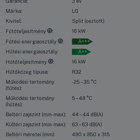
Garancia:
3 év
Márka:
LG
Kivitel:
Split (osztott)
35°C
kilépő vízhőmérséklet esetén, 7°C-os száraz időben 
16 kW
Fűtőteljesítmény
35°C
kilépő vízhőmérséklet esetén, 7°C-os száraz időben
A+++
Fűtési energiaosztály
Hűtési energiaosztály:
A++
7°C
kilépő vízhőmérséklet esetén, 35°C-os száraz időben 
16 kW
Hűtőteljesítmény
Hűtőközeg típusa:
R32
Működési tartomány
-25 – 35 °C
(fűtés):
Működési tartomány
5 – 48 °C
(hűtés):
Beltéri zajszint (min-max):
44 – 44 dB(A)
Kültéri zajszint (min-max):
63 – 63 dB(A)
Beltéri méretei (mm):
490 x 850 x 315