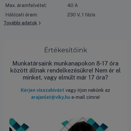
Max. áramfelvétel:
40 A
Hálózati áram:
230 V, 1 fázis
További adatok
Értékesítőink
Munkatársaink munkanapokon 8-17 óra
között állnak rendelkezésükre! Nem ér el
minket, vagy elmúlt már 17 óra?
Kérjen visszahívást
vagy írjon nekünk az
arajanlat@viky.hu
e-mail címre!