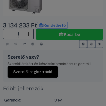
3 134 233
Ft
Rendelhető
Kosárba
db
Szerelő vagy?
Szerelői árakért és készletinformációért regisztrálj!
Szerelői regisztráció
Főbb jellemzők
Garancia:
3 év