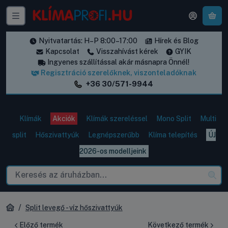
A k
Nyitvatartás: H–P 8:00–17:00
Hírek és Blog
Kapcsolat
Visszahívást kérek
GYIK
Ingyenes szállítással akár másnapra Önnél!
Regisztráció szerelőknek, viszonteladóknak
+36 30/571-9944
Klímák
Akciók
Klímák szereléssel
Mono Split
Multi
split
Hőszivattyúk
Legnépszerűbb
Klíma telepítés
ÚJ
2026-os modelljeink
Split levegő - víz hőszivattyúk
Előző termék
Következő termék