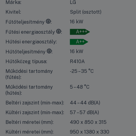
Márka:
LG
Kivitel:
Split (osztott)
35°C
kilépő vízhőmérséklet esetén, 7°C-os száraz időben 
16 kW
Fűtőteljesítmény
35°C
kilépő vízhőmérséklet esetén, 7°C-os száraz időben
A+++
Fűtési energiaosztály
Hűtési energiaosztály:
A++
7°C
kilépő vízhőmérséklet esetén, 35°C-os száraz időben 
16 kW
Hűtőteljesítmény
Hűtőközeg típusa:
R410A
Működési tartomány
-25 – 35 °C
(fűtés):
Működési tartomány
5 – 48 °C
(hűtés):
Beltéri zajszint (min-max):
44 – 44 dB(A)
Kültéri zajszint (min-max):
57 – 57 dB(A)
Beltéri méretei (mm):
490 x 850 x 315
Kültéri méretei (mm):
950 x 1380 x 330