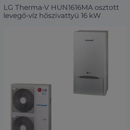
LG Therma-V HUN1616MA osztott
levegő-víz hőszivattyú 16 kW