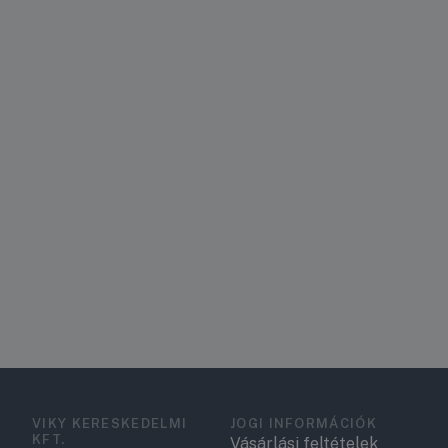
VIKY KERESKEDELMI
JOGI INFORMÁCIÓK
KFT.
Vásárlási feltételek