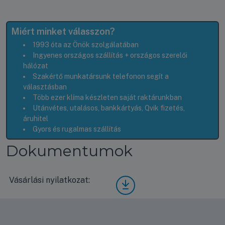
Miért minket válasszon?
1993 óta az Önök szolgálatában
Ingyenes országos szállítás + országos szerelői
hálózat
Szakértő munkatársunk telefonon segít a
választásban
Több ezer klíma készleten saját raktárunkban
Utánvétes, utalásos, bankkártyás, Qvik fizetés,
áruhitel
Gyors és rugalmas szállítás
Dokumentumok
Vásárlási nyilatkozat:
Vásá
rlási
nyila
tkoz
at