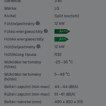
Garancia:
3 év
Márka:
LG
Kivitel:
Split (osztott)
35°C
kilépő vízhőmérséklet esetén, 7°C-os száraz időben 
12 kW
Fűtőteljesítmény
35°C
kilépő vízhőmérséklet esetén, 7°C-os száraz időben
A+++
Fűtési energiaosztály
Hűtési energiaosztály:
A++
7°C
kilépő vízhőmérséklet esetén, 35°C-os száraz időben 
12 kW
Hűtőteljesítmény
Hűtőközeg típusa:
R32
Működési tartomány
-25 – 35 °C
(fűtés):
Működési tartomány
5 – 48 °C
(hűtés):
Beltéri zajszint (min-max):
44 – 44 dB(A)
Kültéri zajszint (min-max):
61 – 61 dB(A)
Beltéri méretei (mm):
490 x 850 x 315