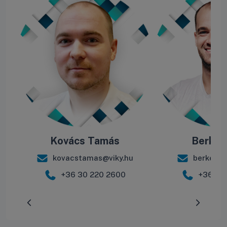
Kovács Tamás
Berke B
kovacstamas@viky.hu
berkebal
+36 30 220 2600
+36 30
Előrehaladás:
0
%