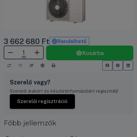
3 662 680
Ft
Rendelhető
Kosárba
db
Szerelő vagy?
Szerelői árakért és készletinformációért regisztrálj!
Szerelői regisztráció
Főbb jellemzők