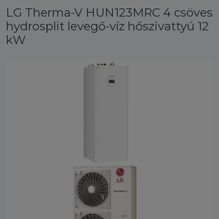
LG Therma-V HUN123MRC 4 csöves
hydrosplit levegő-víz hőszivattyú 12
kW