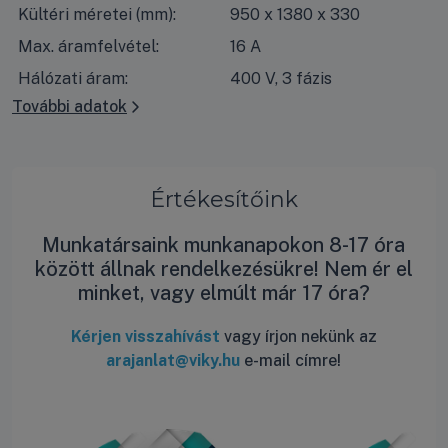
Kültéri méretei (mm):
950 x 1380 x 330
Max. áramfelvétel:
16 A
Hálózati áram:
400 V, 3 fázis
További adatok
Értékesítőink
Munkatársaink munkanapokon 8-17 óra
között állnak rendelkezésükre! Nem ér el
minket, vagy elmúlt már 17 óra?
Kérjen visszahívást
vagy írjon nekünk az
arajanlat@viky.hu
e-mail címre!