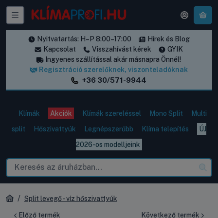
A k
Nyitvatartás: H–P 8:00–17:00
Hírek és Blog
Kapcsolat
Visszahívást kérek
GYIK
Ingyenes szállítással akár másnapra Önnél!
Regisztráció szerelőknek, viszonteladóknak
+36 30/571-9944
Klímák
Akciók
Klímák szereléssel
Mono Split
Multi
split
Hőszivattyúk
Legnépszerűbb
Klíma telepítés
ÚJ
2026-os modelljeink
Split levegő - víz hőszivattyúk
Előző termék
Következő termék