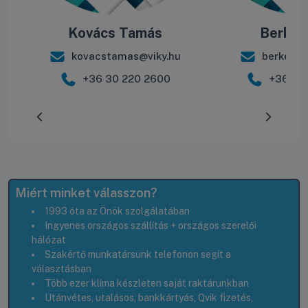
Kovács Tamás
Berke B
kovacstamas@viky.hu
berkebal
+36 30 220 2600
+36 30
Előrehaladás:
0
%
Miért minket válasszon?
1993 óta az Önök szolgálatában
Ingyenes országos szállítás + országos szerelői
hálózat
Szakértő munkatársunk telefonon segít a
választásban
Több ezer klíma készleten saját raktárunkban
Utánvétes, utalásos, bankkártyás, Qvik fizetés,