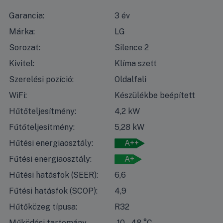
Garancia:
3 év
Márka:
LG
Sorozat:
Silence 2
Kivitel:
Klíma szett
Szerelési pozíció:
Oldalfali
WiFi:
Készülékbe beépített
Hűtőteljesítmény:
4,2 kW
Fűtőteljesítmény:
5,28 kW
Hűtési energiaosztály:
A++
Fűtési energiaosztály:
A+
Hűtési hatásfok (SEER):
6,6
Fűtési hatásfok (SCOP):
4,9
Hűtőközeg típusa:
R32
Működési tartomány
-10 – 48 °C