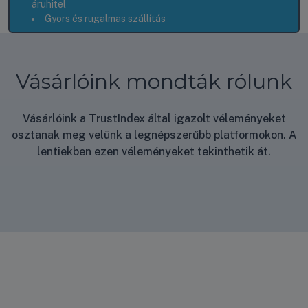
áruhitel
Gyors és rugalmas szállítás
Vásárlóink mondták rólunk
Vásárlóink a TrustIndex által igazolt véleményeket
osztanak meg velünk a legnépszerűbb platformokon. A
lentiekben ezen véleményeket tekinthetik át.