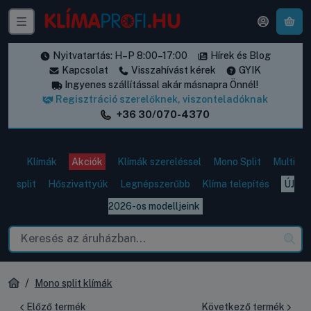
A k
Nyitvatartás: H–P 8:00–17:00
Hírek és Blog
Kapcsolat
Visszahívást kérek
GYIK
Ingyenes szállítással akár másnapra Önnél!
Regisztráció szerelőknek, viszonteladóknak
+36 30/070-4370
Klímák
Akciók
Klímák szereléssel
Mono Split
Multi
split
Hőszivattyúk
Legnépszerűbb
Klíma telepítés
ÚJ
2026-os modelljeink
Mono split klímák
Előző termék
Következő termék