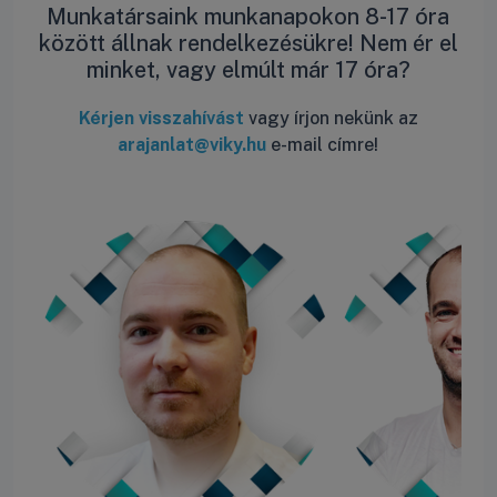
Munkatársaink munkanapokon 8-17 óra
között állnak rendelkezésükre! Nem ér el
minket, vagy elmúlt már 17 óra?
Kérjen visszahívást
vagy írjon nekünk az
arajanlat@viky.hu
e-mail címre!