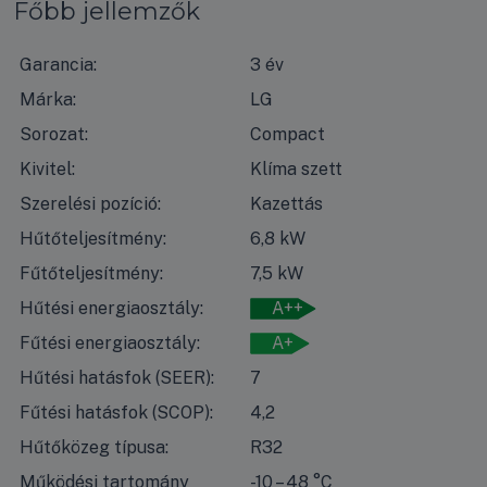
Főbb jellemzők
Garancia:
3 év
Márka:
LG
Sorozat:
Compact
Kivitel:
Klíma szett
Szerelési pozíció:
Kazettás
Hűtőteljesítmény:
6,8 kW
Fűtőteljesítmény:
7,5 kW
Hűtési energiaosztály:
A++
Fűtési energiaosztály:
A+
Hűtési hatásfok (SEER):
7
Fűtési hatásfok (SCOP):
4,2
Hűtőközeg típusa:
R32
Működési tartomány
-10 – 48 °C