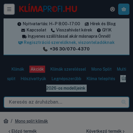
A k
Nyitvatartás: H–P 8:00–17:00
Hírek és Blog
Kapcsolat
Visszahívást kérek
GYIK
Ingyenes szállítással akár másnapra Önnél!
Regisztráció szerelőknek, viszonteladóknak
+36 30/070-4370
Klímák
Akciók
Klímák szereléssel
Mono Split
Multi
split
Hőszivattyúk
Legnépszerűbb
Klíma telepítés
ÚJ
2026-os modelljeink
Mono split klímák
Előző termék
Következő termék