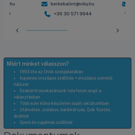
iky.hu
berkebalint@viky.hu
r
 2600
+36 30 571 9944
Előrehaladás:
50
%
Miért minket válasszon?
1993 óta az Önök szolgálatában
Ingyenes országos szállítás + országos szerelői
hálózat
Szakértő munkatársunk telefonon segít a
választásban
Több ezer klíma készleten saját raktárunkban
Utánvétes, utalásos, bankkártyás, Qvik fizetés,
áruhitel
Gyors és rugalmas szállítás