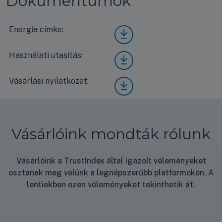
Dokumentumok
Energia címke:
LG
CT2
4F/U
Használati utasítás:
LG
UB1
CT2
Com
4F/U
pact
Vásárlási nyilatkozat:
Vásá
UB1
ener
rlási
Com
gia
nyila
pact
címk
tkoz
hasz
e
at
nálat
Vásárlóink mondták rólunk
i
útmu
tató
Vásárlóink a TrustIndex által igazolt véleményeket
osztanak meg velünk a legnépszerűbb platformokon. A
lentiekben ezen véleményeket tekinthetik át.