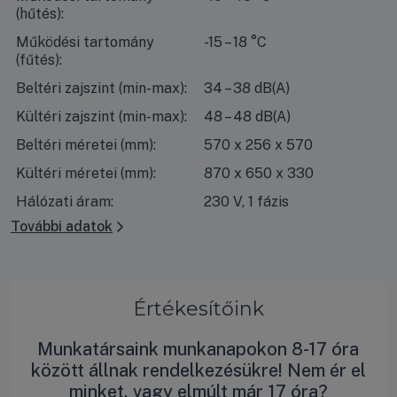
(hűtés):
Működési tartomány
-15 – 18 °C
(fűtés):
Beltéri zajszint (min-max):
34 – 38 dB(A)
Kültéri zajszint (min-max):
48 – 48 dB(A)
Beltéri méretei (mm):
570 x 256 x 570
Kültéri méretei (mm):
870 x 650 x 330
Hálózati áram:
230 V, 1 fázis
További adatok
Értékesítőink
Munkatársaink munkanapokon 8-17 óra
között állnak rendelkezésükre! Nem ér el
minket, vagy elmúlt már 17 óra?