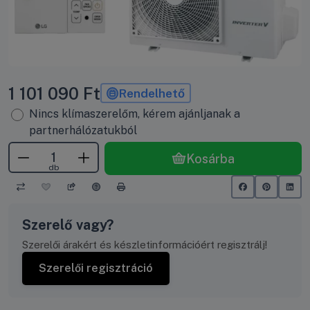
1 101 090
Ft
Rendelhető
Nincs klímaszerelőm, kérem ajánljanak a
partnerhálózatukból
Kosárba
db
Szerelő vagy?
Szerelői árakért és készletinformációért regisztrálj!
Szerelői regisztráció