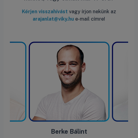
Kérjen visszahívást
vagy írjon nekünk az
arajanlat@viky.hu
e-mail címre!
ás
Berke Bálint
R