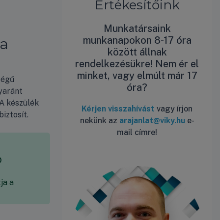
Értékesítőink
Munkatársaink
munkanapokon 8-17 óra
ma
között állnak
rendelkezésükre! Nem ér el
minket, vagy elmúlt már 17
ségű
óra?
yaránt
 A készülék
Kérjen visszahívást
vagy írjon
iztosít.
nekünk az
arajanlat@viky.hu
e-
mail címre!
ó
ja a