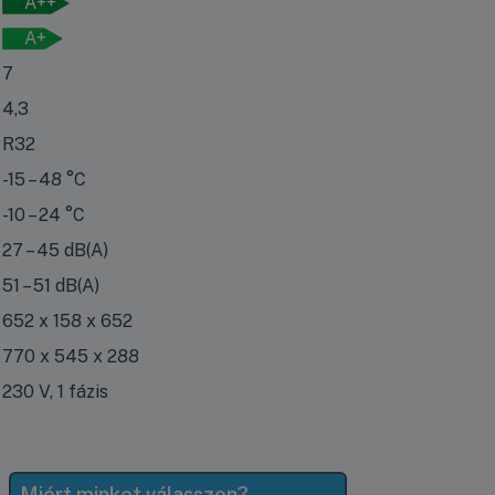
A++
A+
7
4,3
R32
-15 – 48 °C
-10 – 24 °C
27 – 45 dB(A)
51 – 51 dB(A)
652 x 158 x 652
770 x 545 x 288
230 V, 1 fázis
Miért minket válasszon?