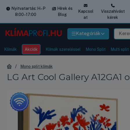
Nyitvatartás: H–P
Hírek és
Kapcsol
Visszahívást
8:00–17:00
Blog
at
kérek
Kategóriák
Klímák
Akciók
Klímák szereléssel
Mono Split
Multi split
Mono split klímák
LG Art Cool Gallery A12GA1 o