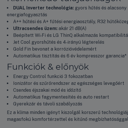
DUAL Inverter technológia:
gyors hűtés és alacsony
energiafogyasztás
A++ hűtési és A+ fűtési energiaosztály, R32 hűtőköze
Ultracsendes üzem:
akár 21 dB(A)
Beépített Wi‑Fi és LG ThinQ alkalmazás kompatibilit
Jet Cool gyorshűtés és 4‑irányú légterelés
Gold Fin bevonat a korrózióvédelemért
Automatikus tisztítás és 6 év kompresszor garancia*
Funkciók & előnyök
Energy Control funkció 3 fokozatban
Ionizátor és szűrőrendszer az egészséges levegőért
Csendes éjszakai mód és időzítő
Automatikus fagymentesítés és auto restart
Gyerekzár és távoli szabályozás
Ez a klíma minden igényt kiszolgál korszerű technológiáj
magasfokú komfortérzettel és kitűnő megbízhatósággal