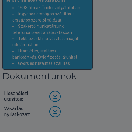
1993 óta az Önök szolgálatában
Ingyenes országos szállítás +
országos szerelői hálózat
Szakértő munkatársunk
telefonon segít a választásban
Több ezer klíma készleten saját
raktárunkban
Utánvétes, utalásos,
bankkártyás, Qvik fizetés, áruhitel
Gyors és rugalmas szállítás
Dokumentumok
Használati
LG
utasítás:
Art
Cool
Vásárlási
Vásá
Galle
nyilatkozat:
rlási
ry
nyila
A12G
tkoz
A1