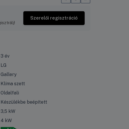
Szerelői regisztráció
sztrálj!
3 év
LG
Gallery
Klíma szett
Oldalfali
Készülékbe beépített
3,5 kW
4 kW