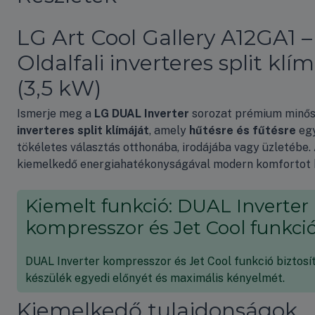
LG Art Cool Gallery A12GA1 –
Oldalfali inverteres split klí
(3,5 kW)
Ismerje meg a
LG DUAL Inverter
sorozat prémium minő
inverteres split klímáját
, amely
hűtésre és fűtésre
eg
tökéletes választás otthonába, irodájába vagy üzletébe.
kiemelkedő energiahatékonyságával modern komfortot b
Kiemelt funkció: DUAL Inverter
kompresszor és Jet Cool funkci
DUAL Inverter kompresszor és Jet Cool funkció biztosít
készülék egyedi előnyét és maximális kényelmét.
Kiemelkedő tulajdonságok