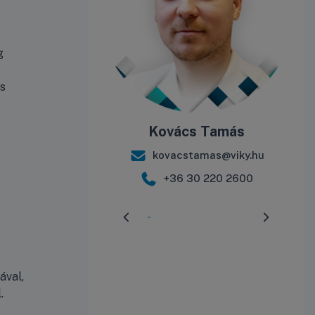
g
ás
Kovács Tamás
kovacstamas@viky.hu
+36 30 220 2600
Előrehaladás:
3
%
ával,
.