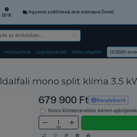
Ingyenes szállítással akár másnapra Önnél!
GYIK
Hőszivattyúk
Legnépszerűbb
Klíma telepítés
ÚJ 2026-os mo
ldalfali mono split klíma 3.5 
679 900
Ft
Rendelhető
Nincs klímaszerelőm, kérem ajánljana
db