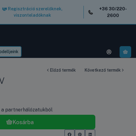
+36 30/220-
Regisztráció szerelőknek,
viszonteladóknak
2600
delljeink
A k
Előző termék
Következő termék
kW
k a partnerhálózatukból
Kosárba