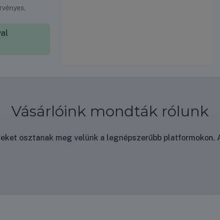
érvényes.
al
Vásárlóink mondták rólunk
nyeket osztanak meg velünk a legnépszerűbb platformokon. A