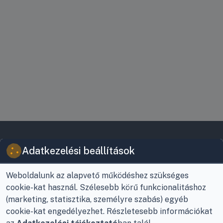
VIKY KERESKEDELMI
JOGI INFORMÁCIÓK
Adatkezelési beállítások
KFT.
Vásárlási feltételek
Az Önök szolgálatában
Weboldalunk az alapvető működéshez szükséges
1993 óta!
Adatkezelési
cookie-kat használ. Szélesebb körű funkcionalitáshoz
tájékoztató
Raktár, vevőszolgálat:
(marketing, statisztika, személyre szabás) egyéb
Nagykanizsa, Buda Ernő
Elérhetőségek
cookie-kat engedélyezhet. Részletesebb információkat
utca 21.