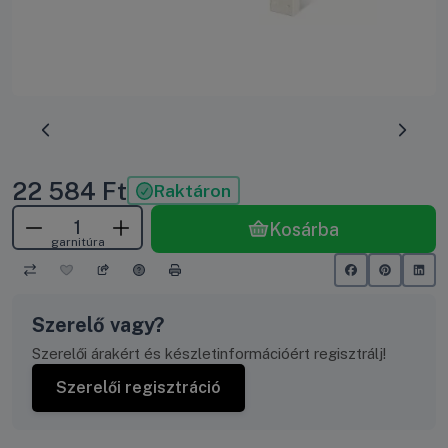
Előrehaladás:
0
%
22 584
Ft
Raktáron
Kosárba
garnitúra
Szerelő vagy?
Szerelői árakért és készletinformációért regisztrálj!
Szerelői regisztráció