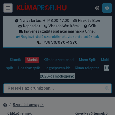
A k
Nyitvatartás: H–P 8:00–17:00
Hírek és Blog
Kapcsolat
Visszahívást kérek
GYIK
Ingyenes szállítással akár másnapra Önnél!
Regisztráció szerelőknek, viszonteladóknak
+36 30/070-4370
Klímák
Akciók
Klímák szereléssel
Mono Split
Multi
split
Hőszivattyúk
Legnépszerűbb
Klíma telepítés
ÚJ
2026-os modelljeink
Szerelési anyagok
Előző termék
Következő termék