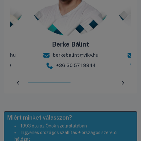
ás
Berke Bálint
R
iky.hu
berkebalint@viky.hu
r
 2600
+36 30 571 9944
Előrehaladás:
50
%
Miért minket válasszon?
1993 óta az Önök szolgálatában
Ingyenes országos szállítás + országos szerelői
hálózat