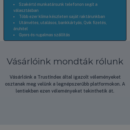
Szakértő munkatársunk telefonon segít a
választásban
Több ezer klíma készleten saját raktárunkban
Utánvétes, utalásos, bankkártyás, Qvik fizetés,
áruhitel
Gyors és rugalmas szállítás
Vásárlóink mondták rólunk
Vásárlóink a TrustIndex által igazolt véleményeket
osztanak meg velünk a legnépszerűbb platformokon. A
lentiekben ezen véleményeket tekinthetik át.