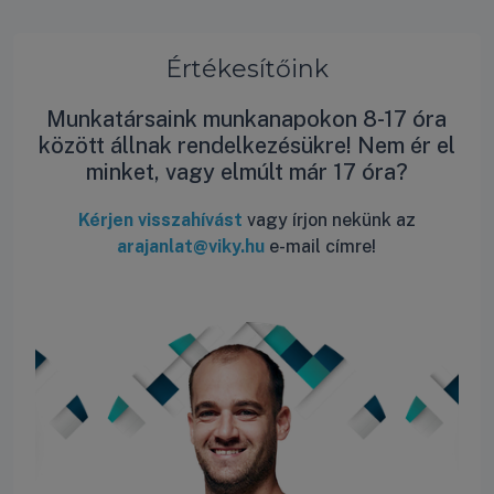
Értékesítőink
Munkatársaink munkanapokon 8-17 óra
között állnak rendelkezésükre! Nem ér el
minket, vagy elmúlt már 17 óra?
Kérjen visszahívást
vagy írjon nekünk az
arajanlat@viky.hu
e-mail címre!