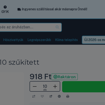
Ingyenes szállítással akár másnapra Önnél!
GYIK
Hőszivattyúk
Legnépszerűbb
Klíma telepítés
ÚJ 2026-os mo
10 szűkített
918
Ft
Raktáron
db