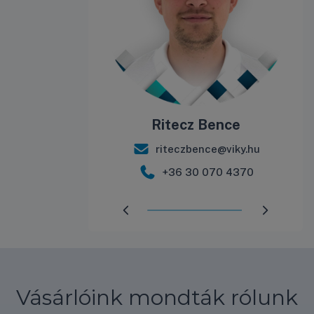
álint
Ritecz Bence
int@viky.hu
riteczbence@viky.hu
 571 9944
+36 30 070 4370
Előrehaladás:
98
%
Vásárlóink mondták rólunk