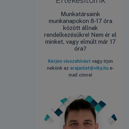
Értékesítőink
Munkatársaink
munkanapokon 8-17 óra
között állnak
rendelkezésükre! Nem ér el
minket, vagy elmúlt már 17
óra?
Kérjen visszahívást
vagy írjon
nekünk az
arajanlat@viky.hu
e-
mail címre!