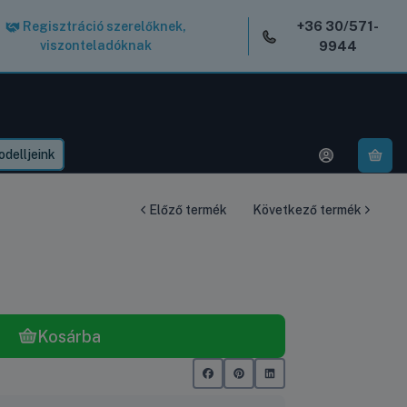
+36 30/571-
Regisztráció szerelőknek,
viszonteladóknak
9944
delljeink
A k
Előző termék
Következő termék
Kosárba