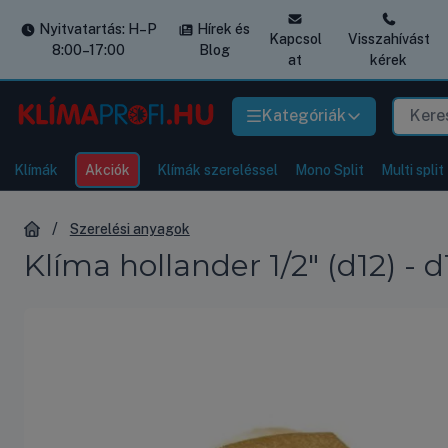
Nyitvatartás: H–P
Hírek és
Kapcsol
Visszahívást
8:00–17:00
Blog
at
kérek
Kategóriák
Klímák
Akciók
Klímák szereléssel
Mono Split
Multi split
Szerelési anyagok
Klíma hollander 1/2" (d12) - d