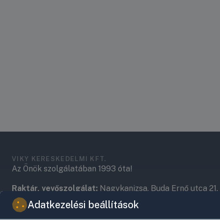
VIKY KERESKEDELMI KFT.
Az Önök szolgálatában 1993 óta!
Raktár, vevőszolgálat:
Nagykanizsa, Buda Ernő utca 21.
Adatkezelési beállítások
Központ (nem vevőszolgálat):
Nagykanizsa, Récsei út 3