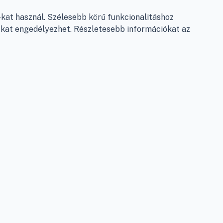
Garancia és szállítás
at használ. Szélesebb körű funkcionalitáshoz
Fizetés
e-kat engedélyezhet. Részletesebb információkat az
Szállítás
Antikorrupciós nyilatkozat
Elállás a szerződéstől
Személyes adatok kezelése
Adatkezelési beállítások
léshez