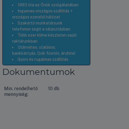
1993 óta az Önök szolgálatában
Ingyenes országos szállítás +
országos szerelői hálózat
Szakértő munkatársunk
telefonon segít a választásban
Több ezer klíma készleten saját
raktárunkban
Utánvétes, utalásos,
bankkártyás, Qvik fizetés, áruhitel
Gyors és rugalmas szállítás
Dokumentumok
Min. rendelhető
10 db
mennyiség: