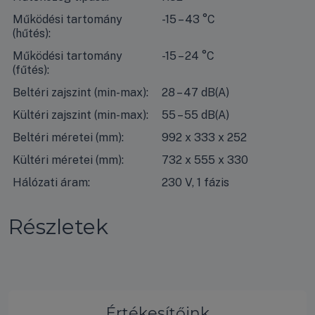
Működési tartomány
-15 – 43 °C
(hűtés):
Működési tartomány
-15 – 24 °C
(fűtés):
Beltéri zajszint (min-max):
28 – 47 dB(A)
Kültéri zajszint (min-max):
55 – 55 dB(A)
Beltéri méretei (mm):
992 x 333 x 252
Kültéri méretei (mm):
732 x 555 x 330
Hálózati áram:
230 V, 1 fázis
Részletek
Értékesítőink