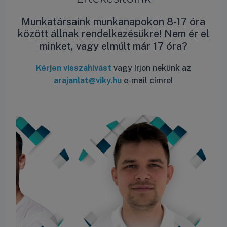
Munkatársaink munkanapokon 8-17 óra
között állnak rendelkezésükre! Nem ér el
minket, vagy elmúlt már 17 óra?
Kérjen visszahívást
vagy írjon nekünk az
arajanlat@viky.hu
e-mail címre!