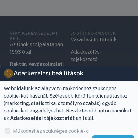
VIKY KERESKEDELMI
JOGI INFORMÁCIÓK
KFT.
Vásárlási feltételek
Az Önök szolgálatában
1993 óta!
Adatkezelési
tájékoztató
Raktár, vevőszolgálat:
Nagykanizsa, Buda Ernő
Elérhetőségek
Adatkezelési beállítások
utca 21.
Garancia és szállítás
Weboldalunk az alapvető működéshez szükséges
Központ (nem
cookie-kat használ. Szélesebb körű funkcionalitáshoz
Fizetés
vevőszolgálat):
(marketing, statisztika, személyre szabás) egyéb
Nagykanizsa, Récsei út
Szállítás
cookie-kat engedélyezhet. Részletesebb információkat
3.
az
Adatkezelési tájékoztató
ban talál.
Antikorrupciós
Mobil:
+36 30/220-2600
nyilatkozat
Működéshez szükséges cookie-k