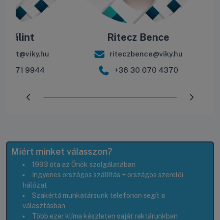
e Bálint
Ritecz Bence
balint@viky.hu
riteczbence@viky.hu
30 571 9944
+36 30 070 4370
Előrehaladás:
100
%
Miért minket válasszon?
1993 óta az Önök szolgálatában
Ingyenes országos szállítás + országos szerelői
hálózat
Szakértő munkatársunk telefonon segít a
választásban
Több ezer klíma készleten saját raktárunkban