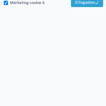
E-mail:
info@viky.hu
Elállás a szerződéstől
Elfogadom
Marketing cookie-k
Kiváló Szolgáltatás
Web:
klimaprofi.hu
|
Személyes adatok
Igazolta:
Trustindex
klimaplaza.hu
|
viky.hu
kezelése
Üzletünk nyitvatartása:
Adatkezelési beállítások
Hétfőtől - Péntekig: 08 -
17-ig
Adószám:
12877993-2-
20
Cégjegyzékszám:
20-
09-065462
INFORMÁCIÓK
Rólunk
Gyakran ismételt
kérdések