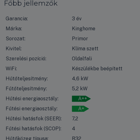
Főbb jellemzők
Garancia:
3 év
Márka:
Kinghome
Sorozat:
Primor
Kivitel:
Klíma szett
Szerelési pozíció:
Oldalfali
WiFi:
Készülékbe beépített
Hűtőteljesítmény:
4,6 kW
Fűtőteljesítmény:
5,2 kW
Hűtési energiaosztály:
A++
Fűtési energiaosztály:
A+
Hűtési hatásfok (SEER):
7,2
Fűtési hatásfok (SCOP):
4
Hűtőközeg típusa:
R32