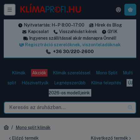
A k
Nyitvatartás: H–P 8:00–17:00
Hírek és Blog
Kapcsolat
Visszahívást kérek
GYIK
Ingyenes szállítással akár másnapra Önnél!
Regisztráció szerelőknek, viszonteladóknak
+36 30/220-2600
Klímák
Akciók
Klímák szereléssel
Mono Split
Multi
split
Hőszivattyúk
Legnépszerűbb
Klíma telepítés
ÚJ
2026-os modelljeink
Mono split klímák
Előző termék
Következő termék