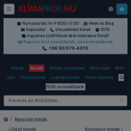
A k
Nyitvatartás: H–P 8:00–17:00
Hírek és Blog
Kapcsolat
Visszahívást kérek
GYIK
Ingyenes szállítással akár másnapra Önnél!
Regisztráció szerelőknek, viszonteladóknak
+36 30/070-4370
Klímák
Akciók
Klímák szereléssel
Mono Split
Multi
split
Hőszivattyúk
Legnépszerűbb
Klíma telepítés
ÚJ
2026-os modelljeink
Mono split klímák
Előző termék
Következő termék