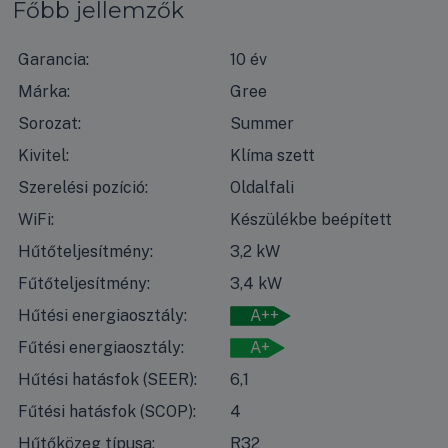
Főbb jellemzők
Garancia:
10 év
Márka:
Gree
Sorozat:
Summer
Kivitel:
Klíma szett
Szerelési pozíció:
Oldalfali
WiFi:
Készülékbe beépített
Hűtőteljesítmény:
3,2 kW
Fűtőteljesítmény:
3,4 kW
Hűtési energiaosztály:
A++
Fűtési energiaosztály:
A+
Hűtési hatásfok (SEER):
6,1
Fűtési hatásfok (SCOP):
4
Hűtőközeg típusa:
R32