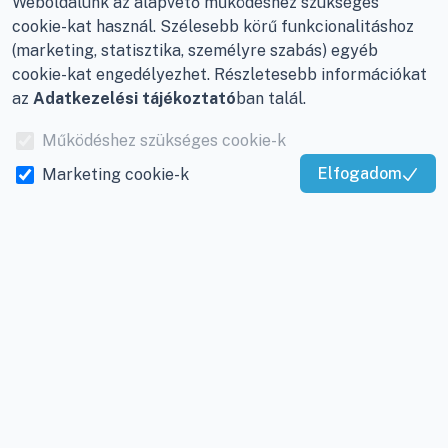
Weboldalunk az alapvető működéshez szükséges
E-mail:
info@viky.hu
Elállás a szerződéstől
cookie-kat használ. Szélesebb körű funkcionalitáshoz
Web:
klimaprofi.hu
|
(marketing, statisztika, személyre szabás) egyéb
Személyes adatok
klimaplaza.hu
|
viky.hu
cookie-kat engedélyezhet. Részletesebb információkat
kezelése
az
Adatkezelési tájékoztató
ban talál.
Üzletünk nyitvatartása:
Adatkezelési beállítások
Hétfőtől - Péntekig: 08 -
Működéshez szükséges cookie-k
17-ig
Elfogadom
Marketing cookie-k
Kiváló Szolgáltatás
Adószám:
12877993-2-
Igazolta:
Trustindex
20
Cégjegyzékszám:
20-
09-065462
INFORMÁCIÓK
Rólunk
Gyakran ismételt
kérdések