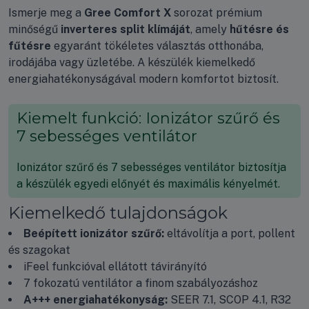
Ismerje meg a
Gree Comfort X
sorozat prémium
minőségű
inverteres split klímáját
, amely
hűtésre és
fűtésre
egyaránt tökéletes választás otthonába,
irodájába vagy üzletébe. A készülék kiemelkedő
energiahatékonyságával modern komfortot biztosít.
Kiemelt funkció: Ionizátor szűrő és
7 sebességes ventilátor
Ionizátor szűrő és 7 sebességes ventilátor biztosítja
a készülék egyedi előnyét és maximális kényelmét.
Kiemelkedő tulajdonságok
Beépített ionizátor szűrő:
eltávolítja a port, pollent
és szagokat
iFeel funkcióval ellátott távirányító
7 fokozatú ventilátor a finom szabályozáshoz
A+++ energiahatékonyság:
SEER 7.1, SCOP 4.1, R32