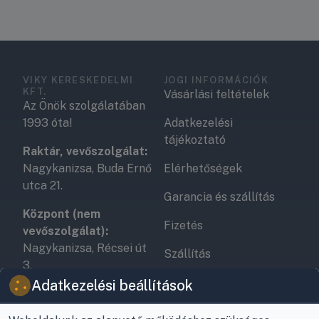
VIKY KERESKEDELMI
JOGI INFORMÁCIÓK
KFT.
Vásárlási feltételek
Az Önök szolgálatában
1993 óta!
Adatkezelési
tájékoztató
Raktár, vevőszolgálat:
Nagykanizsa, Buda Ernő
Elérhetőségek
utca 21.
Garancia és szállítás
Központ (nem
Fizetés
vevőszolgálat):
Nagykanizsa, Récsei út
Szállítás
3.
Antikorrupciós
Adatkezelési beállítások
Mobil:
+36 30/220-2600
nyilatkozat