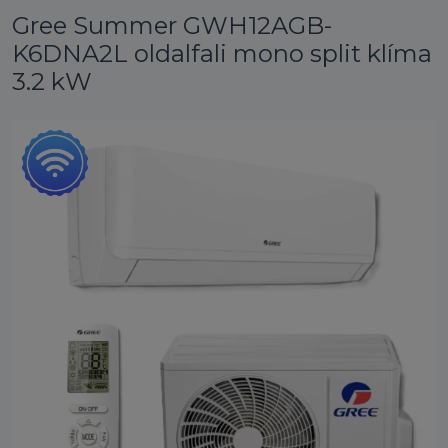
Gree Summer GWH12AGB-
K6DNA2L oldalfali mono split klíma
3.2 kW