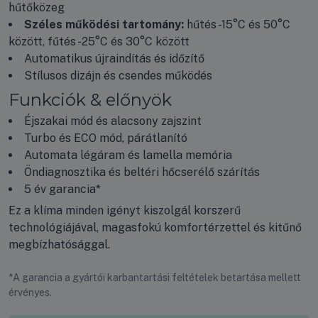
hűtőközeg
Széles működési tartomány:
hűtés -15°C és 50°C
között, fűtés -25°C és 30°C között
Automatikus újraindítás és időzítő
Stílusos dizájn és csendes működés
Funkciók & előnyök
Éjszakai mód és alacsony zajszint
Turbo és ECO mód, párátlanító
Automata légáram és lamella memória
Öndiagnosztika és beltéri hőcserélő szárítás
5 év garancia*
Ez a klíma minden igényt kiszolgál korszerű
technológiájával, magasfokú komfortérzettel és kitűnő
megbízhatósággal.
*A garancia a gyártói karbantartási feltételek betartása mellett
érvényes.