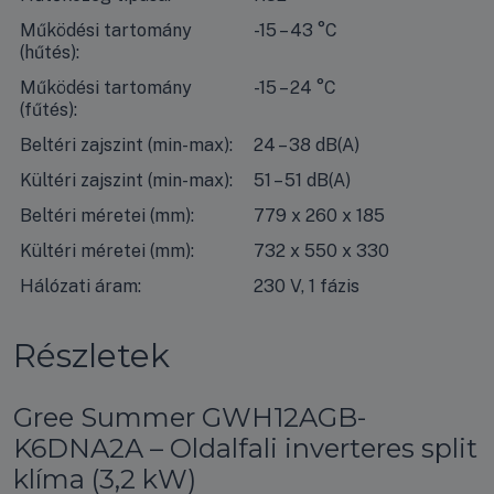
Működési tartomány
-15 – 43 °C
(hűtés):
Működési tartomány
-15 – 24 °C
(fűtés):
Beltéri zajszint (min-max):
24 – 38 dB(A)
Kültéri zajszint (min-max):
51 – 51 dB(A)
Beltéri méretei (mm):
779 x 260 x 185
Kültéri méretei (mm):
732 x 550 x 330
Hálózati áram:
230 V, 1 fázis
Részletek
Gree Summer GWH12AGB-
K6DNA2A – Oldalfali inverteres split
klíma (3,2 kW)