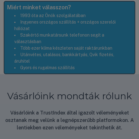
Miért minket válasszon?
1993 óta az Önök szolgálatában
Ingyenes országos szállítás + országos szerelői
hálózat
Szakértő munkatársunk telefonon segít a
választásban
Több ezer klíma készleten saját raktárunkban
Utánvétes, utalásos, bankkártyás, Qvik fizetés,
áruhitel
Gyors és rugalmas szállítás
Vásárlóink mondták rólunk
Vásárlóink a TrustIndex által igazolt véleményeket
osztanak meg velünk a legnépszerűbb platformokon. A
lentiekben ezen véleményeket tekinthetik át.