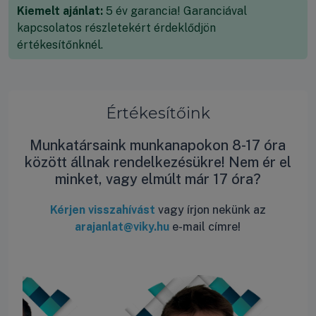
Kiemelt ajánlat:
5 év garancia! Garanciával
kapcsolatos részletekért érdeklődjön
értékesítőnknél.
Értékesítőink
Munkatársaink munkanapokon 8-17 óra
között állnak rendelkezésükre! Nem ér el
minket, vagy elmúlt már 17 óra?
Kérjen visszahívást
vagy írjon nekünk az
arajanlat@viky.hu
e-mail címre!