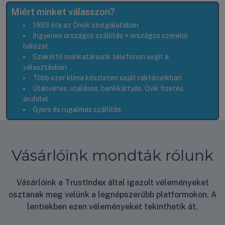
Miért minket válasszon?
1993 óta az Önök szolgálatában
Ingyenes országos szállítás + országos szerelői
hálózat
Szakértő munkatársunk telefonon segít a
választásban
Több ezer klíma készleten saját raktárunkban
Utánvétes, utalásos, bankkártyás, Qvik fizetés,
áruhitel
Gyors és rugalmas szállítás
Vásárlóink mondták rólunk
Vásárlóink a TrustIndex által igazolt véleményeket
osztanak meg velünk a legnépszerűbb platformokon. A
lentiekben ezen véleményeket tekinthetik át.