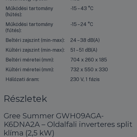
Működési tartomány
-15 – 43 °C
(hűtés):
Működési tartomány
-15 – 24 °C
(fűtés):
Beltéri zajszint (min-max):
24 – 38 dB(A)
Kültéri zajszint (min-max):
51 – 51 dB(A)
Beltéri méretei (mm):
704 x 260 x 185
Kültéri méretei (mm):
732 x 550 x 330
Hálózati áram:
230 V, 1 fázis
Részletek
Gree Summer GWH09AGA-
K6DNA2A – Oldalfali inverteres split
klíma (2,5 kW)