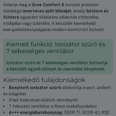
Ismerje meg a
Gree Comfort X
sorozat prémium
minőségű
inverteres split klímáját
, amely
hűtésre és
fűtésre
egyaránt tökéletes választás otthonába,
irodájába vagy üzletébe. A készülék kiemelkedő
energiahatékonyságával modern komfortot biztosít.
Kiemelt funkció: Ionizátor szűrő és
7 sebességes ventilátor
Ionizátor szűrő és 7 sebességes ventilátor biztosítja
a készülék egyedi előnyét és maximális kényelmét.
Kiemelkedő tulajdonságok
Beépített ionizátor szűrő:
eltávolítja a port, pollent
és szagokat
iFeel funkcióval ellátott távirányító
7 fokozatú ventilátor a finom szabályozáshoz
A+++ energiahatékonyság:
SEER 7.1, SCOP 4.1, R32