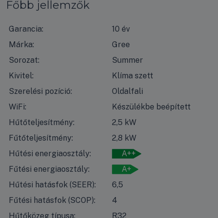
Főbb jellemzők
Garancia:
10 év
Márka:
Gree
Sorozat:
Summer
Kivitel:
Klíma szett
Szerelési pozíció:
Oldalfali
WiFi:
Készülékbe beépített
Hűtőteljesítmény:
2,5 kW
Fűtőteljesítmény:
2,8 kW
Hűtési energiaosztály:
A++
Fűtési energiaosztály:
A+
Hűtési hatásfok (SEER):
6,5
Fűtési hatásfok (SCOP):
4
Hűtőközeg típusa:
R32