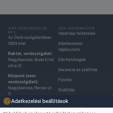
VIKY KERESKEDELMI
JOGI INFORMÁCIÓK
KFT.
Vásárlási feltételek
Az Önök szolgálatában
1993 óta!
Adatkezelési
tájékoztató
Raktár, vevőszolgálat:
Nagykanizsa, Buda Ernő
Elérhetőségek
utca 21.
Garancia és szállítás
Központ (nem
Fizetés
vevőszolgálat):
Nagykanizsa, Récsei út
Szállítás
3.
Antikorrupciós
Adatkezelési beállítások
Mobil:
+36 30/220-2600
nyilatkozat