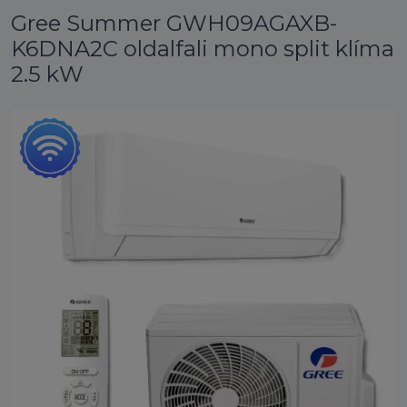
Gree Summer GWH09AGAXB-
K6DNA2C oldalfali mono split klíma
2.5 kW