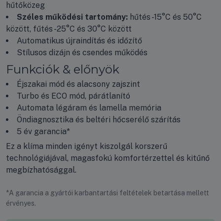
hűtőközeg
Széles működési tartomány:
hűtés -15°C és 50°C
között, fűtés -25°C és 30°C között
Automatikus újraindítás és időzítő
Stílusos dizájn és csendes működés
Funkciók & előnyök
Éjszakai mód és alacsony zajszint
Turbo és ECO mód, párátlanító
Automata légáram és lamella memória
Öndiagnosztika és beltéri hőcserélő szárítás
5 év garancia*
Ez a klíma minden igényt kiszolgál korszerű
technológiájával, magasfokú komfortérzettel és kitűnő
megbízhatósággal.
*A garancia a gyártói karbantartási feltételek betartása mellett
érvényes.