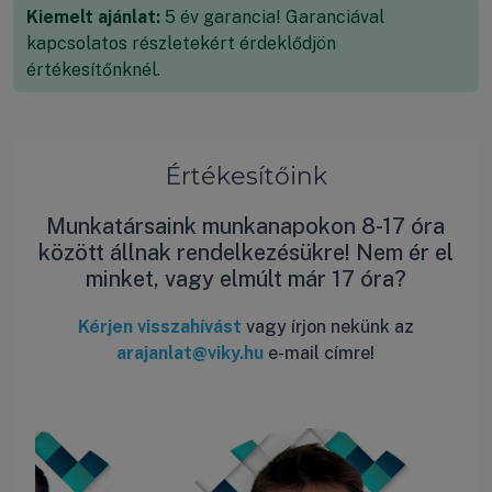
Kiemelt ajánlat:
5 év garancia! Garanciával
kapcsolatos részletekért érdeklődjön
értékesítőnknél.
Értékesítőink
Munkatársaink munkanapokon 8-17 óra
között állnak rendelkezésükre! Nem ér el
minket, vagy elmúlt már 17 óra?
Kérjen visszahívást
vagy írjon nekünk az
arajanlat@viky.hu
e-mail címre!