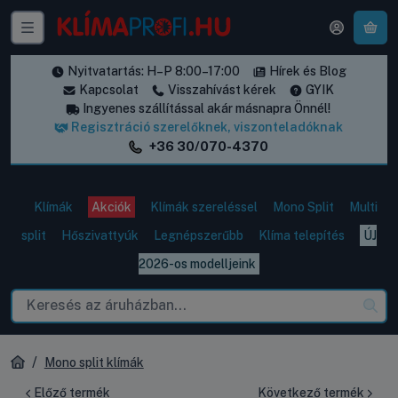
A k
Nyitvatartás: H–P 8:00–17:00
Hírek és Blog
Kapcsolat
Visszahívást kérek
GYIK
Ingyenes szállítással akár másnapra Önnél!
Regisztráció szerelőknek, viszonteladóknak
+36 30/070-4370
Klímák
Akciók
Klímák szereléssel
Mono Split
Multi
split
Hőszivattyúk
Legnépszerűbb
Klíma telepítés
ÚJ
2026-os modelljeink
Mono split klímák
Előző termék
Következő termék