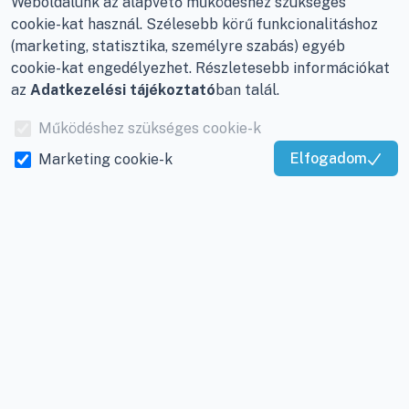
Weboldalunk az alapvető működéshez szükséges
E-mail:
info@viky.hu
Elállás a szerződéstől
cookie-kat használ. Szélesebb körű funkcionalitáshoz
Web:
klimaprofi.hu
|
(marketing, statisztika, személyre szabás) egyéb
Személyes adatok
klimaplaza.hu
|
viky.hu
cookie-kat engedélyezhet. Részletesebb információkat
kezelése
az
Adatkezelési tájékoztató
ban talál.
Üzletünk nyitvatartása:
Adatkezelési beállítások
Hétfőtől - Péntekig: 08 -
Működéshez szükséges cookie-k
17-ig
Elfogadom
Marketing cookie-k
Kiváló Szolgáltatás
Adószám:
12877993-2-
Igazolta:
Trustindex
20
Cégjegyzékszám:
20-
09-065462
INFORMÁCIÓK
Rólunk
Gyakran ismételt
kérdések