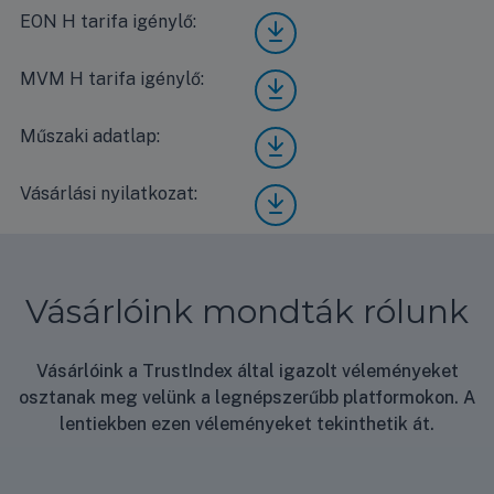
D(28)
EON H tarifa igénylő:
Gree
NK6
GWH
OO
D(28)
ener
MVM H tarifa igénylő:
Gree
NK6
gia
GWH
OO
címk
D(28)
EON
Műszaki adatlap:
Gree
e
NK6
H
GWH
OO
tarif
D(28)
MV
Vásárlási nyilatkozat:
Vásá
a
NK6
M H
rlási
igén
OO
tarif
nyila
ylő
műsz
a
tkoz
aki
igén
at
adatl
ylő
Vásárlóink mondták rólunk
ap
Vásárlóink a TrustIndex által igazolt véleményeket
osztanak meg velünk a legnépszerűbb platformokon. A
lentiekben ezen véleményeket tekinthetik át.