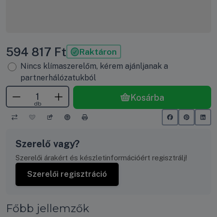
594 817
Ft
Raktáron
Nincs klímaszerelőm, kérem ajánljanak a
partnerhálózatukból
Kosárba
db
Szerelő vagy?
Szerelői árakért és készletinformációért regisztrálj!
Szerelői regisztráció
Főbb jellemzők