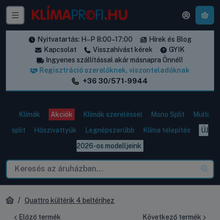
A k
Nyitvatartás: H–P 8:00–17:00
Hírek és Blog
Kapcsolat
Visszahívást kérek
GYIK
Ingyenes szállítással akár másnapra Önnél!
Regisztráció szerelőknek, viszonteladóknak
+36 30/571-9944
Klímák
Akciók
Klímák szereléssel
Mono Split
Multi
split
Hőszivattyúk
Legnépszerűbb
Klíma telepítés
ÚJ
2026-os modelljeink
Quattro kültérik 4 beltérihez
Előző termék
Következő termék