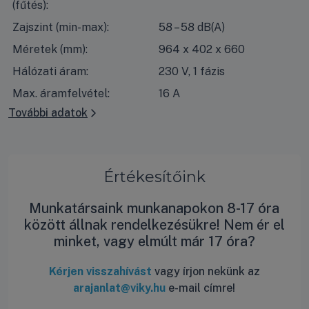
(fűtés):
Zajszint (min-max):
58 – 58 dB(A)
Méretek (mm):
964 x 402 x 660
Hálózati áram:
230 V, 1 fázis
Max. áramfelvétel:
16 A
További adatok
Értékesítőink
Munkatársaink munkanapokon 8-17 óra
között állnak rendelkezésükre! Nem ér el
minket, vagy elmúlt már 17 óra?
Kérjen visszahívást
vagy írjon nekünk az
arajanlat@viky.hu
e-mail címre!