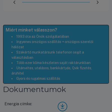
Előrehaladás:
100
%
Miért minket válasszon?
1993 óta az Önök szolgálatában
Ingyenes országos szállítás + országos szerelői
hálózat
Szakértő munkatársunk telefonon segít a
választásban
Több ezer klíma készleten saját raktárunkban
Utánvétes, utalásos, bankkártyás, Qvik fizetés,
áruhitel
Gyors és rugalmas szállítás
Dokumentumok
Energia címke:
Gree
GWH