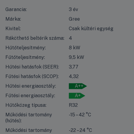
Garancia:
3 év
Márka:
Gree
Kivitel:
Csak kültéri egység
Ráköthető beltérik száma:
4
Hűtőteljesítmény:
8 kW
Fűtőteljesítmény:
9,5 kW
Hűtési hatásfok (SEER):
3,77
Fűtési hatásfok (SCOP):
4,32
Hűtési energiaosztály:
A++
Fűtési energiaosztály:
A+
Hűtőközeg típusa:
R32
Működési tartomány
-15 – 42 °C
(hűtés):
Működési tartomány
-22 – 24 °C