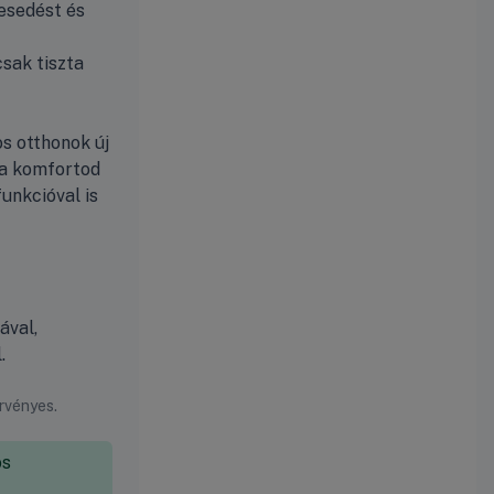
esedést és
csak tiszta
s otthonok új
 a komfortod
unkcióval is
ával,
.
érvényes.
os