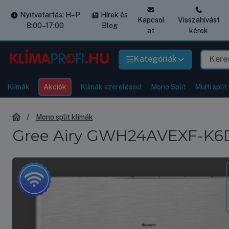
Nyitvatartás: H–P
Hírek és
Kapcsol
Visszahívást
8:00–17:00
Blog
at
kérek
Kategóriák
Klímák
Akciók
Klímák szereléssel
Mono Split
Multi split
Mono split klímák
Gree Airy GWH24AVEXF-K6DNA