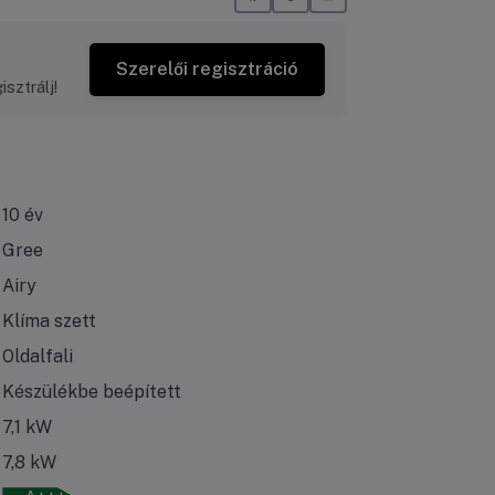
Szerelői regisztráció
sztrálj!
10 év
Gree
Airy
Klíma szett
Oldalfali
Készülékbe beépített
7,1 kW
7,8 kW