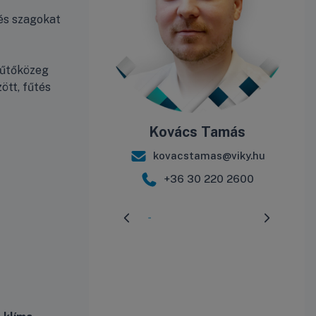
 és szagokat
hűtőközeg
ött, fűtés
Kovács Tamás
kovacstamas@viky.hu
+36 30 220 2600
Előrehaladás:
3
%