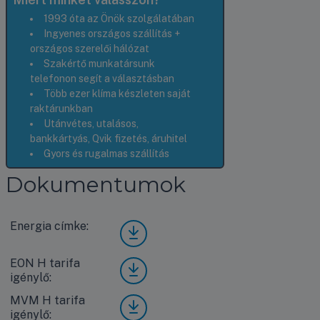
1993 óta az Önök szolgálatában
Ingyenes országos szállítás +
országos szerelői hálózat
Szakértő munkatársunk
telefonon segít a választásban
Több ezer klíma készleten saját
raktárunkban
Utánvétes, utalásos,
bankkártyás, Qvik fizetés, áruhitel
Gyors és rugalmas szállítás
Dokumentumok
Energia címke:
Gree
Airy
GWH
EON H tarifa
Gree
24AV
igénylő:
Airy
EXF-
GWH
K6D
MVM H tarifa
Gree
24AV
NA1
igénylő:
Airy