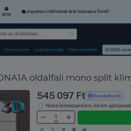
Ingyenes szállítással akár másnapra Önnél!
GYIK
Hőszivattyúk
Legnépszerűbb
Klíma telepítés
ÚJ 2026-os mo
1A oldalfali mono split klím
545 097
Ft
Rendelhető
Nincs klímaszerelőm, kérem ajánljana
db