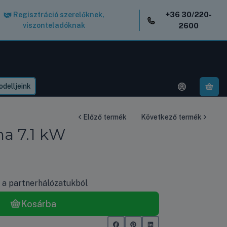
+36 30/220-
Regisztráció szerelőknek,
viszonteladóknak
2600
delljeink
A k
Előző termék
Következő termék
a 7.1 kW
k a partnerhálózatukból
Kosárba