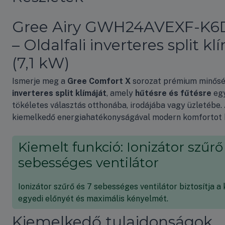
Gree Airy GWH24AVEXF-K
– Oldalfali inverteres split kl
(7,1 kW)
Ismerje meg a
Gree Comfort X
sorozat prémium minős
inverteres split klímáját
, amely
hűtésre és fűtésre
eg
tökéletes választás otthonába, irodájába vagy üzletébe.
kiemelkedő energiahatékonyságával modern komfortot b
Kiemelt funkció: Ionizátor szűrő
sebességes ventilátor
Ionizátor szűrő és 7 sebességes ventilátor biztosítja a
egyedi előnyét és maximális kényelmét.
Kiemelkedő tulajdonságok