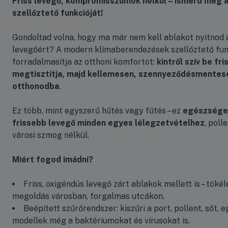
Friss levegő, kompromisszumok nélkül – ismerd meg a
szellőztető funkcióját!
Gondoltad volna, hogy ma már nem kell ablakot nyitnod a
levegőért? A modern klímaberendezések szellőztető fun
forradalmasítja az otthoni komfortot:
kintről szív be fri
megtisztítja, majd kellemesen, szennyeződésmentese
otthonodba
.
Ez több, mint egyszerű hűtés vagy fűtés – ez
egészsége
frissebb levegő minden egyes lélegzetvételhez
, poll
városi szmog nélkül.
Miért fogod imádni?
Friss, oxigéndús levegő zárt ablakok mellett is – tökél
megoldás városban, forgalmas utcákon.
Beépített szűrőrendszer: kiszűri a port, pollent, sőt, 
modellek még a baktériumokat és vírusokat is.