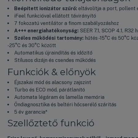
Beépített ionizátor szűrő:
eltávolítja a port, pollent
iFeel funkcióval ellátott távirányító
7 fokozatú ventilátor a finom szabályozáshoz
A+++ energiahatékonyság:
SEER 7.1, SCOP 4.1, R32 
Széles működési tartomány:
hűtés -15°C és 50°C köz
-25°C és 30°C között
Automatikus újraindítás és időzítő
Stílusos dizájn és csendes működés
Funkciók & előnyök
Éjszakai mód és alacsony zajszint
Turbo és ECO mód, párátlanító
Automata légáram és lamella memória
Öndiagnosztika és beltéri hőcserélő szárítás
5 év garancia*
Szellőztető funkció