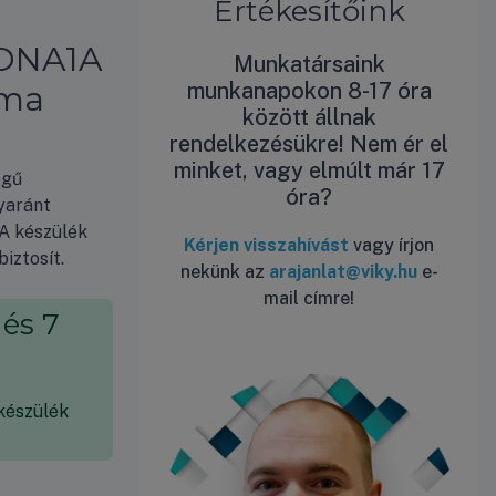
Értékesítőink
6DNA1A
Munkatársaink
munkanapokon 8-17 óra
íma
között állnak
rendelkezésükre! Nem ér el
minket, vagy elmúlt már 17
égű
óra?
yaránt
 A készülék
Kérjen visszahívást
vagy írjon
iztosít.
nekünk az
arajanlat@viky.hu
e-
mail címre!
 és 7
 készülék