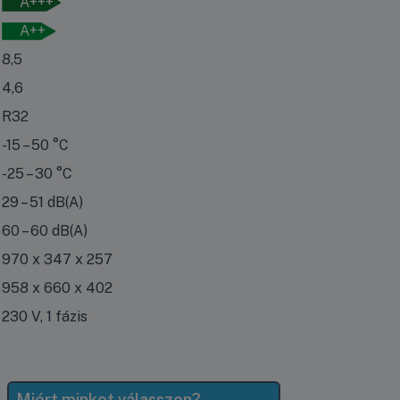
A+++
A++
8,5
4,6
R32
-15 – 50 °C
-25 – 30 °C
29 – 51 dB(A)
60 – 60 dB(A)
970 x 347 x 257
958 x 660 x 402
230 V, 1 fázis
Miért minket válasszon?