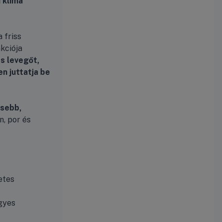
 klíma
 friss
kciója
ss levegőt,
n juttatja be
sebb,
en, por és
etes
egyes