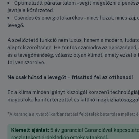
Optimalizált páratartalom – segít megelőzni a penész
javítja a közérzeted.
Csendes és energiatakarékos – nincs huzat, nincs zaj, 
levegő.
A szellőztető funkció nem luxus, hanem a modern, tudato
alapfelszereltsége. Ha fontos számodra az egészséged,
és a levegőminőség, válassz olyan klímát, amely ezzel a f
fel van szerelve.
Ne csak hűtsd a levegőt – frissítsd fel az otthonod!
Ez a klíma minden igényt kiszolgál korszerű technológiáj
magasfokú komfortérzettel és kitűnő megbízhatósággal
*A garancia a gyártói karbantartási feltételek betartása mellett 
Kiemelt ajánlat:
5 év garancia! Garanciával kapcsolat
részletekért érdeklődjön értékesítőnknél.