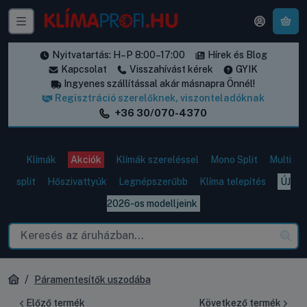
A k
Nyitvatartás: H–P 8:00–17:00
Hírek és Blog
Kapcsolat
Visszahívást kérek
GYIK
Ingyenes szállítással akár másnapra Önnél!
Regisztráció szerelőknek, viszonteladóknak
+36 30/070-4370
Klímák
Akciók
Klímák szereléssel
Mono Split
Multi
split
Hőszivattyúk
Legnépszerűbb
Klíma telepítés
ÚJ
2026-os modelljeink
Páramentesítők uszodába
Előző termék
Következő termék