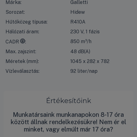
Márka:
Galletti
Sorozat:
Hidew
Hűtőközeg típusa:
R410A
Hálózati áram:
230 V, 1 fázis
CADR = Clean Air Delivery Rate, azaz a tiszta levegő ár
850 m³/h
CADR
Max. zajszint:
48 dB(A)
Méretek (mm):
1045 x 282 x 782
Vízleválasztás:
92 liter/nap
Értékesítőink
Munkatársaink munkanapokon 8-17 óra
között állnak rendelkezésükre! Nem ér el
minket, vagy elmúlt már 17 óra?