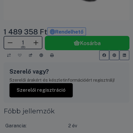
1 489 358
Ft
Rendelhető
Kosárba
db
Szerelő vagy?
Szerelői árakért és készletinformációért regisztrálj!
Szerelői regisztráció
Főbb jellemzők
Garancia:
2 év