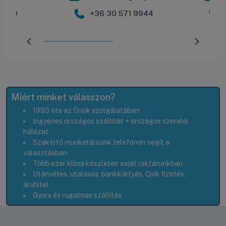
 2600
+36 30 571 9944
Előrehaladás:
50
%
Miért minket válasszon?
1993 óta az Önök szolgálatában
Ingyenes országos szállítás + országos szerelői
hálózat
Szakértő munkatársunk telefonon segít a
választásban
Több ezer klíma készleten saját raktárunkban
Utánvétes, utalásos, bankkártyás, Qvik fizetés,
áruhitel
Gyors és rugalmas szállítás