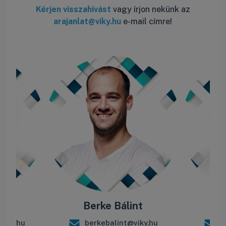
Kérjen visszahívást
vagy írjon nekünk az
arajanlat@viky.hu
e-mail címre!
ás
Berke Bálint
R
iky.hu
berkebalint@viky.hu
r