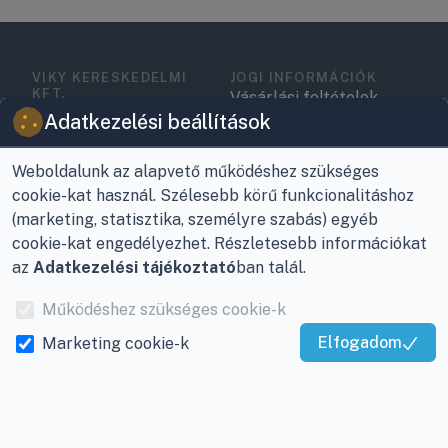
VIKY KERESKEDELMI
JOGI INFORMÁCIÓK
KFT.
Vásárlási feltételek
Az Önök szolgálatában
Adatkezelési beállítások
1993 óta!
Adatkezelési
tájékoztató
Weboldalunk az alapvető működéshez szükséges
Raktár, vevőszolgálat:
cookie-kat használ. Szélesebb körű funkcionalitáshoz
Nagykanizsa, Buda Ernő
Elérhetőségek
(marketing, statisztika, személyre szabás) egyéb
utca 21.
Garancia és szállítás
cookie-kat engedélyezhet. Részletesebb információkat
Központ (nem
az
Adatkezelési tájékoztató
ban talál.
Fizetés
vevőszolgálat):
Működéshez szükséges cookie-k
Nagykanizsa, Récsei út
Szállítás
3.
Elfogadom
Marketing cookie-k
Kiváló Szolgáltatás
Antikorrupciós
Mobil:
+36 30/220-2600
nyilatkozat
Igazolta:
Trustindex
E-mail:
info@viky.hu
Elállás a szerződéstől