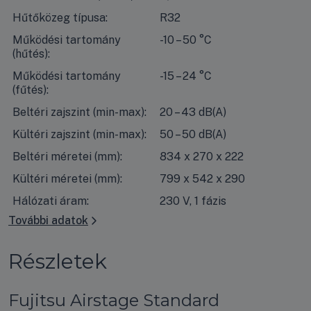
Hűtőközeg típusa:
R32
Működési tartomány
-10 – 50 °C
(hűtés):
Működési tartomány
-15 – 24 °C
(fűtés):
Beltéri zajszint (min-max):
20 – 43 dB(A)
Kültéri zajszint (min-max):
50 – 50 dB(A)
Beltéri méretei (mm):
834 x 270 x 222
Kültéri méretei (mm):
799 x 542 x 290
Hálózati áram:
230 V, 1 fázis
További adatok
Részletek
Fujitsu Airstage Standard