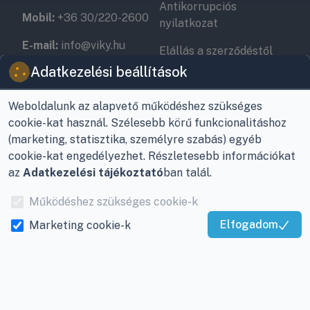
Antikorrupciós
Mobil:
+36 30/220-2600
nyilatkozat
E-mail:
info@viky.hu
Elállás a szerződéstől
Adatkezelési beállítások
Web:
klimaprofi.hu
|
Személyes adatok
klimaplaza.hu
|
viky.hu
kezelése
Weboldalunk az alapvető működéshez szükséges
Üzletünk nyitvatartása:
cookie-kat használ. Szélesebb körű funkcionalitáshoz
Adatkezelési beállítások
Hétfőtől - Péntekig: 08 -
(marketing, statisztika, személyre szabás) egyéb
17-ig
cookie-kat engedélyezhet. Részletesebb információkat
az
Adatkezelési tájékoztató
ban talál.
Adószám:
12877993-2-
20
Működéshez szükséges cookie-k
Cégjegyzékszám:
20-
Elfogadom
Marketing cookie-k
Kiváló Szolgáltatás
09-065462
Igazolta:
Trustindex
INFORMÁCIÓK
Rólunk