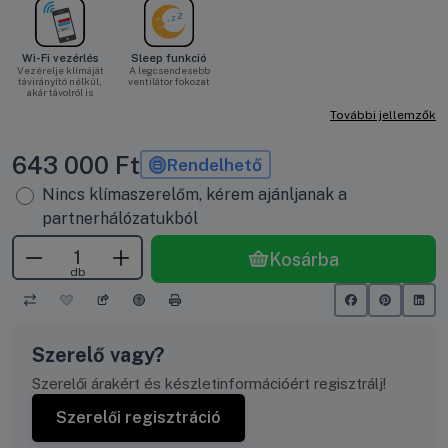
Wi-Fi vezérlés
Sleep funkció
Vezérelje klímáját
A legcsendesebb
távirányító nélkül,
ventilátor fokozat
akár távolról is
További jellemzők
643 000
Ft
Rendelhető
Nincs klímaszerelőm, kérem ajánljanak a
partnerhálózatukból
Kosárba
db
Szerelő vagy?
Szerelői árakért és készletinformációért regisztrálj!
Szerelői regisztráció