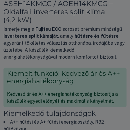
ASEH14KMCG / AOEH14KMCG –
Oldalfali inverteres split klíma
(4,2 kW)
Ismerje meg a
Fujitsu ECO
sorozat prémium minőségű
inverteres split klímáját
, amely
hűtésre és fűtésre
egyaránt tökéletes választás otthonába, irodájába vagy
üzletébe. A készülék kiemelkedő
energiahatékonyságával modern komfortot biztosít.
Kiemelt funkció: Kedvező ár és A++
energiahatékonyság
Kedvező ár és A++ energiahatékonyság biztosítja a
készülék egyedi előnyét és maximális kényelmét.
Kiemelkedő tulajdonságok
A++ hűtési és A+ fűtési energiaosztály, R32
hűtőközeg