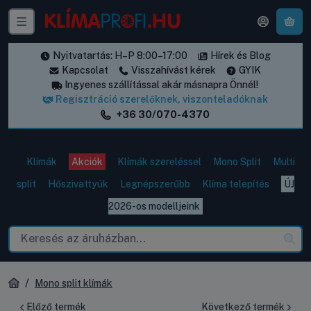
A k
Nyitvatartás: H–P 8:00–17:00
Hírek és Blog
Kapcsolat
Visszahívást kérek
GYIK
Ingyenes szállítással akár másnapra Önnél!
Regisztráció szerelőknek, viszonteladóknak
+36 30/070-4370
Klímák
Akciók
Klímák szereléssel
Mono Split
Multi
split
Hőszivattyúk
Legnépszerűbb
Klíma telepítés
ÚJ
2026-os modelljeink
Mono split klímák
Előző termék
Következő termék