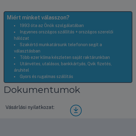
Miért minket válasszon?
1993 óta az Önök szolgálatában
Ingyenes országos szállítás + országos szerelői
hálózat
Szakértő munkatársunk telefonon segít a
választásban
Több ezer klíma készleten saját raktárunkban
Utánvétes, utalásos, bankkártyás, Qvik fizetés,
áruhitel
Gyors és rugalmas szállítás
Dokumentumok
Vásárlási nyilatkozat:
Vásá
rlási
nyila
tkoz
at