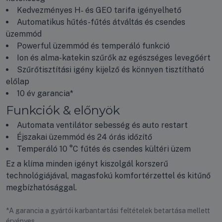
Kedvezményes H‑ és GEO tarifa igényelhető
Automatikus hűtés-fűtés átváltás és csendes
üzemmód
Powerful üzemmód és temperáló funkció
Ion és alma-katekin szűrők az egészséges levegőért
Szűrőtisztítási igény kijelző és könnyen tisztítható
előlap
10 év garancia*
Funkciók & előnyök
Automata ventilátor sebesség és auto restart
Éjszakai üzemmód és 24 órás időzítő
Temperáló 10 °C fűtés és csendes kültéri üzem
Ez a klíma minden igényt kiszolgál korszerű
technológiájával, magasfokú komfortérzettel és kitűnő
megbízhatósággal.
*A garancia a gyártói karbantartási feltételek betartása mellett
érvényes.