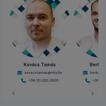
Kovács Tamás
Berke B
kovacstamas@viky.hu
berkebal
+36 30 220 2600
+36 30
Előrehaladás:
0
%