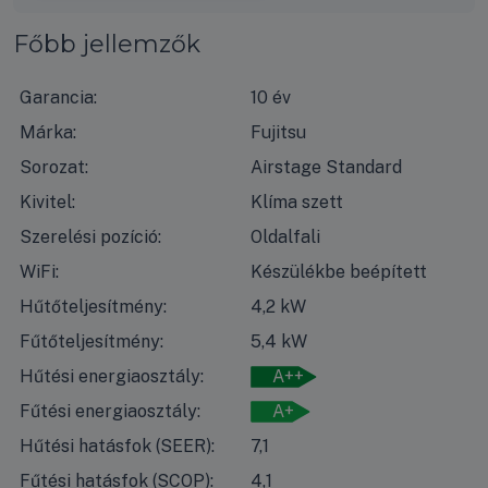
Főbb jellemzők
Garancia:
10 év
Márka:
Fujitsu
Sorozat:
Airstage Standard
Kivitel:
Klíma szett
Szerelési pozíció:
Oldalfali
WiFi:
Készülékbe beépített
Hűtőteljesítmény:
4,2 kW
Fűtőteljesítmény:
5,4 kW
Hűtési energiaosztály:
A++
Fűtési energiaosztály:
A+
Hűtési hatásfok (SEER):
7,1
Fűtési hatásfok (SCOP):
4,1