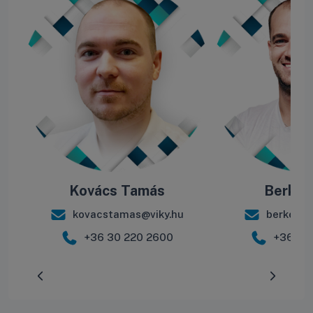
Kovács Tamás
Berke B
kovacstamas@viky.hu
berkebal
+36 30 220 2600
+36 30
Előrehaladás:
0
%