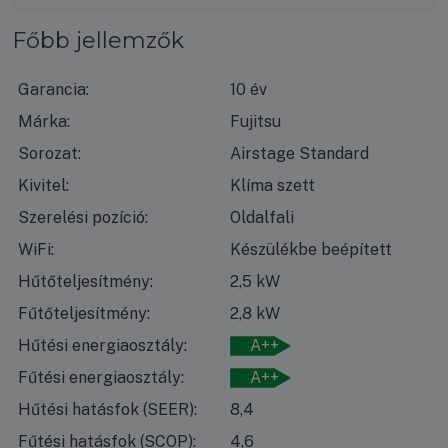
Főbb jellemzők
Garancia:
10 év
Márka:
Fujitsu
Sorozat:
Airstage Standard
Kivitel:
Klíma szett
Szerelési pozíció:
Oldalfali
WiFi:
Készülékbe beépített
Hűtőteljesítmény:
2,5 kW
Fűtőteljesítmény:
2,8 kW
Hűtési energiaosztály:
A++
Fűtési energiaosztály:
A++
Hűtési hatásfok (SEER):
8,4
Fűtési hatásfok (SCOP):
4,6