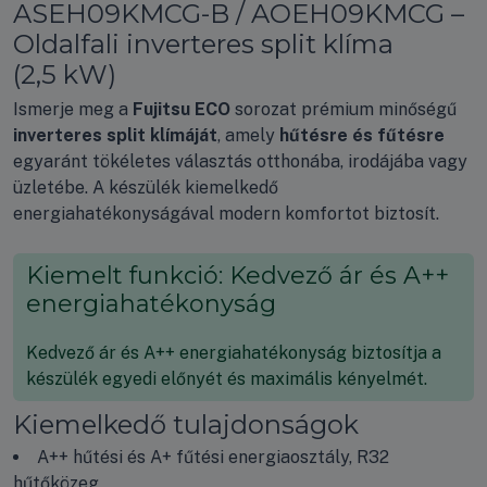
ASEH09KMCG-B / AOEH09KMCG –
Oldalfali inverteres split klíma
(2,5 kW)
Ismerje meg a
Fujitsu ECO
sorozat prémium minőségű
inverteres split klímáját
, amely
hűtésre és fűtésre
egyaránt tökéletes választás otthonába, irodájába vagy
üzletébe. A készülék kiemelkedő
energiahatékonyságával modern komfortot biztosít.
Kiemelt funkció: Kedvező ár és A++
energiahatékonyság
Kedvező ár és A++ energiahatékonyság biztosítja a
készülék egyedi előnyét és maximális kényelmét.
Kiemelkedő tulajdonságok
A++ hűtési és A+ fűtési energiaosztály, R32
hűtőközeg