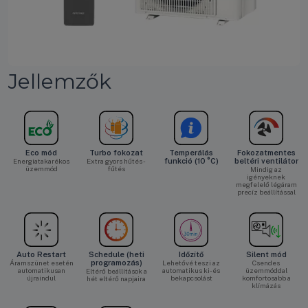
Jellemzők
Eco mód
Turbo fokozat
Temperálás
Fokozatmentes
Energiatakarékos
Extra gyors hűtés -
funkció (10 °C)
beltéri ventilátor
üzemmód
fűtés
Mindig az
igényeknek
megfelelő légáram
precíz beállítással
Auto Restart
Schedule (heti
Időzítő
Silent mód
Áramszünet esetén
programozás)
Lehetővé teszi az
Csendes
automatikusan
automatikus ki- és
üzemmóddal
Eltérő beállítások a
újraindul
bekapcsolást
komfortosabb a
hét eltérő napjaira
klímázás