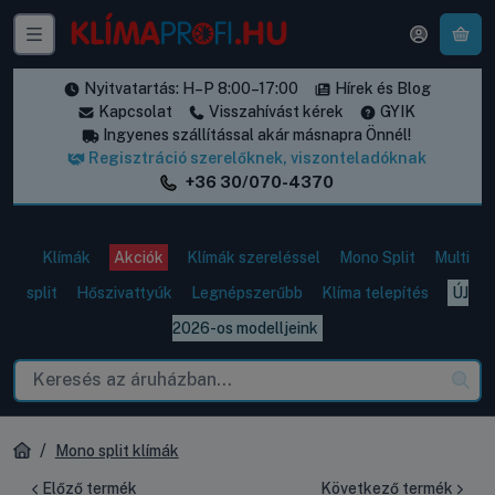
A k
Nyitvatartás: H–P 8:00–17:00
Hírek és Blog
Kapcsolat
Visszahívást kérek
GYIK
Ingyenes szállítással akár másnapra Önnél!
Regisztráció szerelőknek, viszonteladóknak
+36 30/070-4370
Klímák
Akciók
Klímák szereléssel
Mono Split
Multi
split
Hőszivattyúk
Legnépszerűbb
Klíma telepítés
ÚJ
2026-os modelljeink
Mono split klímák
Előző termék
Következő termék