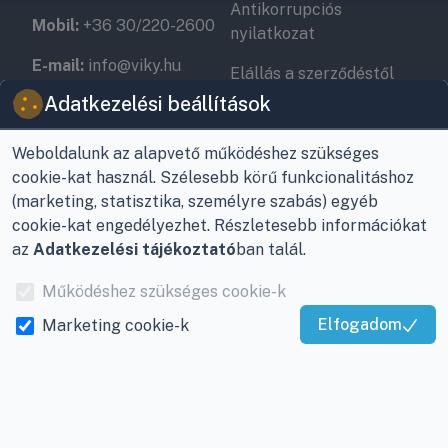
Antikorrupciós
Mobil:
+36 30/220-2600
nyilatkozat
E-mail:
info@viky.hu
Elállás a szerződéstől
Adatkezelési beállítások
Web:
klimaprofi.hu
|
Személyes adatok
klimaplaza.hu
|
viky.hu
kezelése
Weboldalunk az alapvető működéshez szükséges
Üzletünk nyitvatartása:
cookie-kat használ. Szélesebb körű funkcionalitáshoz
Adatkezelési beállítások
Hétfőtől - Péntekig: 08 -
(marketing, statisztika, személyre szabás) egyéb
17-ig
cookie-kat engedélyezhet. Részletesebb információkat
az
Adatkezelési tájékoztató
ban talál.
Adószám:
12877993-2-
20
Működéshez szükséges cookie-k
Cégjegyzékszám:
20-
Elfogadom
Marketing cookie-k
Kiváló Szolgáltatás
09-065462
Igazolta:
Trustindex
INFORMÁCIÓK
Rólunk