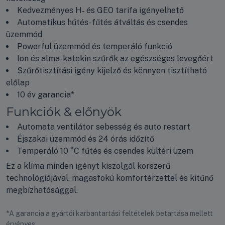
Kedvezményes H‑ és GEO tarifa igényelhető
Automatikus hűtés-fűtés átváltás és csendes
üzemmód
Powerful üzemmód és temperáló funkció
Ion és alma-katekin szűrők az egészséges levegőért
Szűrőtisztítási igény kijelző és könnyen tisztítható
előlap
10 év garancia*
Funkciók & előnyök
Automata ventilátor sebesség és auto restart
Éjszakai üzemmód és 24 órás időzítő
Temperáló 10 °C fűtés és csendes kültéri üzem
Ez a klíma minden igényt kiszolgál korszerű
technológiájával, magasfokú komfortérzettel és kitűnő
megbízhatósággal.
*A garancia a gyártói karbantartási feltételek betartása mellett
érvényes.