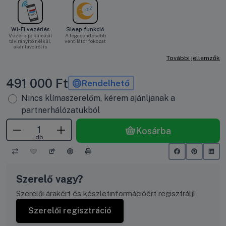
Wi-Fi vezérlés
Sleep funkció
Vezérelje klímáját
A legcsendesebb
távirányító nélkül,
ventilátor fokozat
akár távolról is
További jellemzők
491 000
Ft
Rendelhető
Nincs klímaszerelőm, kérem ajánljanak a
partnerhálózatukból
Kosárba
db
Szerelő vagy?
Szerelői árakért és készletinformációért regisztrálj!
Szerelői regisztráció