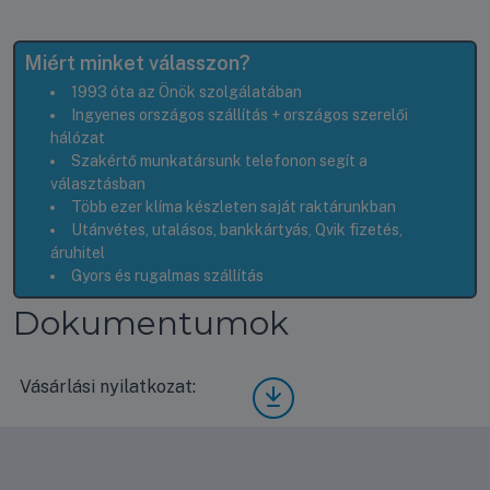
Miért minket válasszon?
1993 óta az Önök szolgálatában
Ingyenes országos szállítás + országos szerelői
hálózat
Szakértő munkatársunk telefonon segít a
választásban
Több ezer klíma készleten saját raktárunkban
Utánvétes, utalásos, bankkártyás, Qvik fizetés,
áruhitel
Gyors és rugalmas szállítás
Dokumentumok
Vásárlási nyilatkozat:
Vásá
rlási
nyila
tkoz
at