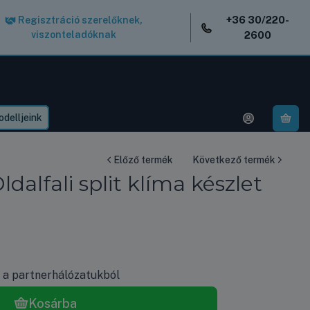
+36 30/220-
Regisztráció szerelőknek,
viszonteladóknak
2600
delljeink
A k
Előző termék
Következő termék
lfali split klíma készlet
k a partnerhálózatukból
Kosárba