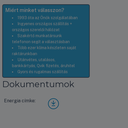
Miért minket válasszon?
1993 óta az Önök szolgálatában
Ingyenes országos szállítás +
országos szerelői hálózat
Szakértő munkatársunk
telefonon segít a választásban
Több ezer klíma készleten saját
raktárunkban
Utánvétes, utalásos,
bankkártyás, Qvik fizetés, áruhitel
Gyors és rugalmas szállítás
Dokumentumok
Energia címke:
Fujit
su
Airst
age
Desi