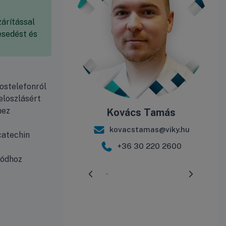
árítással
esedést és
kostelefonról
eloszlásért
hez
Kovács Tamás
kovacstamas@viky.hu
catechin
+36 30 220 2600
módhoz
Előrehaladás:
3
%