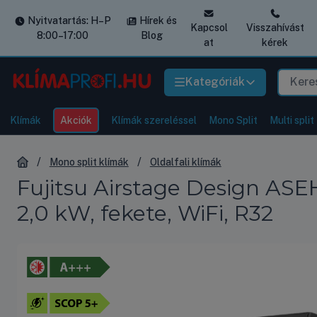
Nyitvatartás: H–P
Hírek és
Kapcsol
Visszahívást
8:00–17:00
Blog
at
kérek
Kategóriák
Klímák
Akciók
Klímák szereléssel
Mono Split
Multi split
Mono split klímák
Oldalfali klímák
Fujitsu Airstage Design ASE
2,0 kW, fekete, WiFi, R32