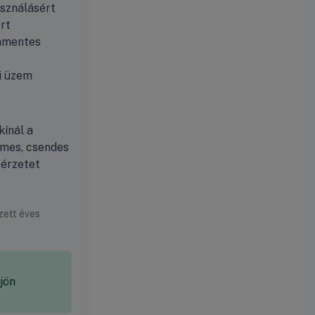
asználásért
rt
énmentes
i üzem
kínál a
lmes, csendes
térzetet
zett éves
jön