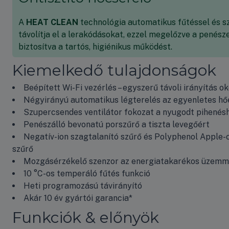
A
HEAT CLEAN
technológia automatikus fűtéssel és sz
távolítja el a lerakódásokat, ezzel megelőzve a penész
biztosítva a tartós, higiénikus működést.
Kiemelkedő tulajdonságok
Beépített Wi-Fi vezérlés – egyszerű távoli irányítás o
Négyirányú automatikus légterelés az egyenletes hő
Szupercsendes ventilátor fokozat a nyugodt pihenés
Penészálló bevonatú porszűrő a tiszta levegőért
Negatív-ion szagtalanító szűrő és Polyphenol Apple-
szűrő
Mozgásérzékelő szenzor az energiatakarékos üzem
10 °C-os temperáló fűtés funkció
Heti programozású távirányító
Akár 10 év gyártói garancia*
Funkciók & előnyök