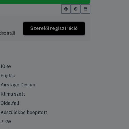
Szerelői regisztráció
sztrálj!
10 év
Fujitsu
Airstage Design
Klíma szett
Oldalfali
Készülékbe beépített
2 kW