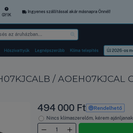
Ingyenes szállítással akár másnapra Önnél!
GYIK
Hőszivattyúk
Legnépszerűbb
Klíma telepítés
ÚJ 2026-os mo
H07KJCALB / AOEH07KJCAL Olda
494 000
Ft
Rendelhető
Nincs klímaszerelőm, kérem ajánljana