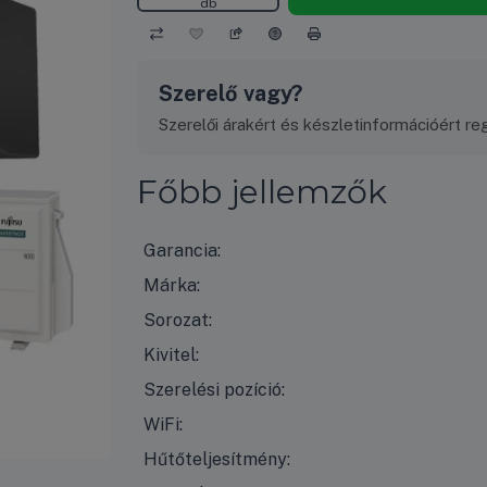
db
Szerelő vagy?
Szerelői árakért és készletinformációért regi
Főbb jellemzők
Garancia:
Márka:
Sorozat:
Kivitel:
Szerelési pozíció:
WiFi:
Hűtőteljesítmény: