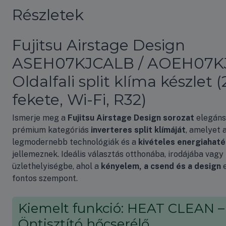
Részletek
Fujitsu Airstage Design
ASEH07KJCALB / AOEH07K
Oldalfali split klíma készlet 
fekete, Wi-Fi, R32)
Ismerje meg a
Fujitsu Airstage Design sorozat
elegáns
prémium kategóriás
inverteres split klímáját
, amelyet 
legmodernebb technológiák és a
kivételes energiahat
jellemeznek. Ideális választás otthonába, irodájába vagy
üzlethelyiségbe, ahol a
kényelem, a csend és a design
e
fontos szempont.
Kiemelt funkció: HEAT CLEAN –
Öntisztító hőcserélő