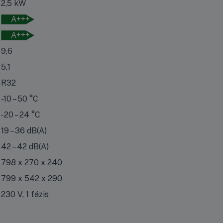
2,5 kW
A+++
A+++
9,6
5,1
R32
-10 – 50 °C
-20 – 24 °C
19 – 36 dB(A)
42 – 42 dB(A)
798 x 270 x 240
799 x 542 x 290
230 V, 1 fázis