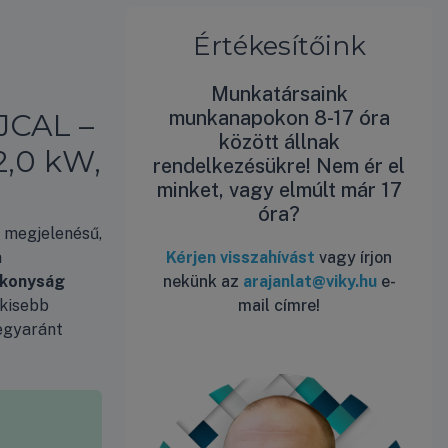
Értékesítőink
Munkatársaink
munkanapokon 8-17 óra
JCAL –
között állnak
(2,0 kW,
rendelkezésükre! Nem ér el
minket, vagy elmúlt már 17
óra?
 megjelenésű,
a
Kérjen visszahívást
vagy írjon
ékonyság
nekünk az
arajanlat@viky.hu
e-
 kisebb
mail címre!
gyaránt