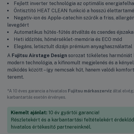
Fejlett inverter technológia az optimális energiafelh
Öntisztító HEAT CLEAN funkció a hosszú élettartamé
Negatív-ion és Apple-catechin szűrők a friss, allerg
levegőért
Automatikus hűtés-fűtés átváltás és csendes éjszaka
Heti időzítés, hőmérséklet-memória és ECO mód
Elegáns, letisztult dizájn prémium anyaghasználattal
A
Fujitsu Airstage Design
sorozat tökéletes harmóniát 
modern technológia, a kifinomult megjelenés és a kénye
működés között – így nemcsak hűt, hanem valódi komfor
teremt.
*A 10 éves garancia a hivatalos
Fujitsu márkaszerviz
által elvég
karbantartás esetén érvényes.
Kiemelt ajánlat:
10 év gyártói garancia!
Részletekért és a karbantartási feltételekért érdeklőd
hivatalos értékesítő partnereinknél.