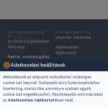
VIKY KERESKEDELMI
JOGI INFORMÁCIÓK
KFT.
Vásárlási feltételek
Az Önök szolgálatában
1993 óta!
Adatkezelési
tájékoztató
Raktár, vevőszolgálat:
Nagykanizsa, Buda Ernő
Elérhetőségek
Adatkezelési beállítások
utca 21.
Garancia és szállítás
Weboldalunk az alapvető működéshez szükséges
Központ (nem
Fizetés
cookie-kat használ. Szélesebb körű funkcionalitáshoz
vevőszolgálat):
(marketing, statisztika, személyre szabás) egyéb
Nagykanizsa, Récsei út
Szállítás
cookie-kat engedélyezhet. Részletesebb információkat
3.
az
Adatkezelési tájékoztató
ban talál.
Antikorrupciós
Mobil:
+36 30/220-2600
nyilatkozat