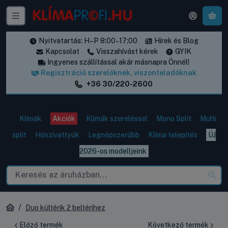
A k
Nyitvatartás: H–P 8:00–17:00
Hírek és Blog
Kapcsolat
Visszahívást kérek
GYIK
Ingyenes szállítással akár másnapra Önnél!
Regisztráció szerelőknek, viszonteladóknak
+36 30/220-2600
Klímák
Akciók
Klímák szereléssel
Mono Split
Multi
split
Hőszivattyúk
Legnépszerűbb
Klíma telepítés
ÚJ
2026-os modelljeink
Duo kültérik 2 beltérihez
Előző termék
Következő termék