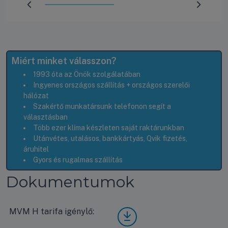
Előrehaladás:
50
%
Miért minket válasszon?
1993 óta az Önök szolgálatában
Ingyenes országos szállítás + országos szerelői
hálózat
Szakértő munkatársunk telefonon segít a
választásban
Több ezer klíma készleten saját raktárunkban
Utánvétes, utalásos, bankkártyás, Qvik fizetés,
áruhitel
Gyors és rugalmas szállítás
Dokumentumok
MVM H tarifa igénylő:
Fishe
r