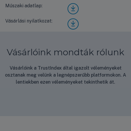
FS2
Műszaki adatlap:
Fishe
MIF-
r
144A
FS2
E3
Vásárlási nyilatkozat:
Vásá
MIF-
MV
rlási
144A
M H
nyila
E3
tarif
tkoz
műsz
a
at
aki
igén
Vásárlóink mondták rólunk
adatl
ylő
ap
Vásárlóink a TrustIndex által igazolt véleményeket
osztanak meg velünk a legnépszerűbb platformokon. A
lentiekben ezen véleményeket tekinthetik át.