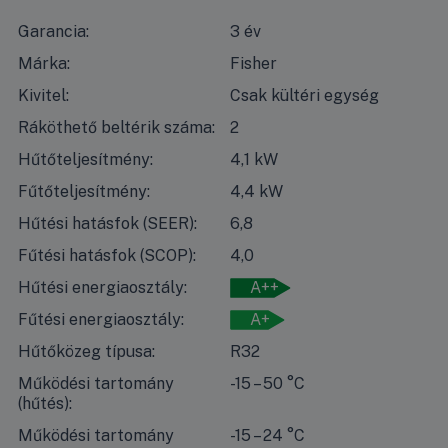
Garancia:
3 év
Márka:
Fisher
Kivitel:
Csak kültéri egység
Ráköthető beltérik száma:
2
Hűtőteljesítmény:
4,1 kW
Fűtőteljesítmény:
4,4 kW
Hűtési hatásfok (SEER):
6,8
Fűtési hatásfok (SCOP):
4,0
Hűtési energiaosztály:
A++
Fűtési energiaosztály:
A+
Hűtőközeg típusa:
R32
Működési tartomány
-15 – 50 °C
(hűtés):
Működési tartomány
-15 – 24 °C