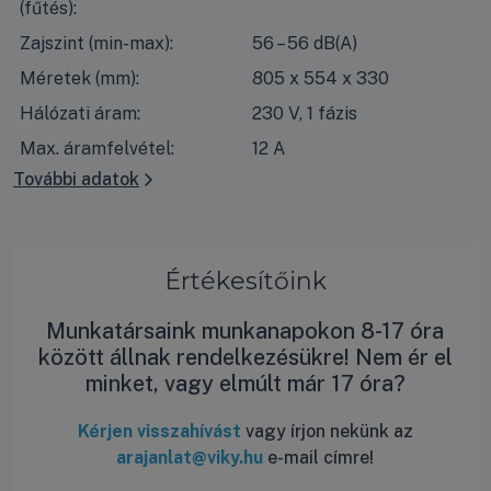
(fűtés):
Zajszint (min-max):
56 – 56 dB(A)
Méretek (mm):
805 x 554 x 330
Hálózati áram:
230 V, 1 fázis
Max. áramfelvétel:
12 A
További adatok
Értékesítőink
Munkatársaink munkanapokon 8-17 óra
között állnak rendelkezésükre! Nem ér el
minket, vagy elmúlt már 17 óra?
Kérjen visszahívást
vagy írjon nekünk az
arajanlat@viky.hu
e-mail címre!